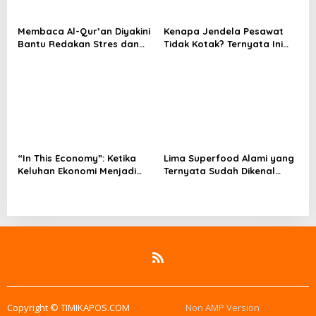
Membaca Al-Qur’an Diyakini
Kenapa Jendela Pesawat
Bantu Redakan Stres dan
Tidak Kotak? Ternyata Ini
Tenangkan Pikiran
Alasan Teknis di Baliknya
“In This Economy”: Ketika
Lima Superfood Alami yang
Keluhan Ekonomi Menjadi
Ternyata Sudah Dikenal
Tren, Bagaimana Islam
Sejak Zaman Nabi, Mudah
Memandangnya?
Ditemukan dan Kaya
Manfaat
Copyright © TIMIKAPOS.COM
Non AMP Version