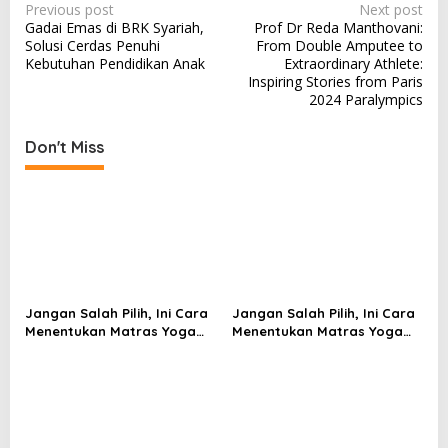
P
Previous post
Next post
Gadai Emas di BRK Syariah,
Prof Dr Reda Manthovani:
o
Solusi Cerdas Penuhi
From Double Amputee to
s
Kebutuhan Pendidikan Anak
Extraordinary Athlete:
Inspiring Stories from Paris
t
2024 Paralympics
n
a
Don't Miss
v
i
g
a
t
i
Jangan Salah Pilih, Ini Cara
Jangan Salah Pilih, Ini Cara
Menentukan Matras Yoga
Menentukan Matras Yoga
o
yang Tepat
yang Tepat
n