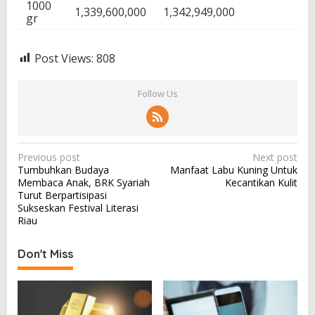
1000
1,339,600,000
1,342,949,000
gr
Post Views:
808
Follow Us
P
Previous post
Next post
Tumbuhkan Budaya
Manfaat Labu Kuning Untuk
o
Membaca Anak, BRK Syariah
Kecantikan Kulit
s
Turut Berpartisipasi
Sukseskan Festival Literasi
t
Riau
n
a
Don't Miss
v
i
g