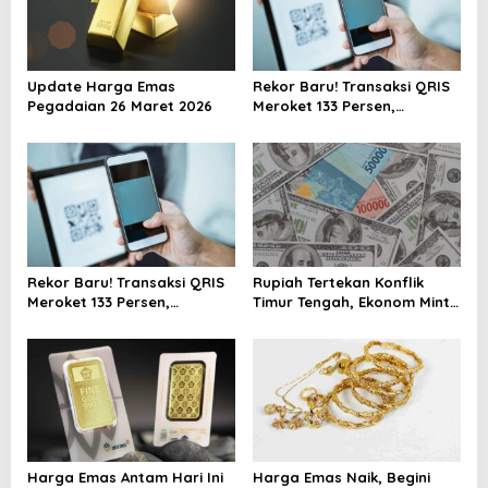
a
t
i
Update Harga Emas
Rekor Baru! Transaksi QRIS
Pegadaian 26 Maret 2026
Meroket 133 Persen,
o
Digitalisasi Finansial Kian
n
Masif
Rekor Baru! Transaksi QRIS
Rupiah Tertekan Konflik
Meroket 133 Persen,
Timur Tengah, Ekonom Minta
Digitalisasi Finansial Kian
Pemerintah Siapkan
Masif
Langkah Antisipasi Jangka
Panjang
Harga Emas Antam Hari Ini
Harga Emas Naik, Begini