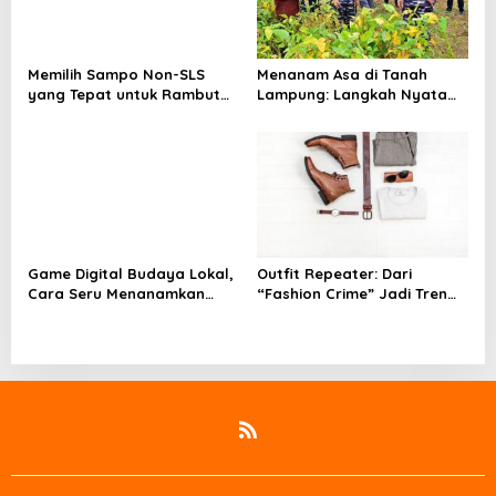
Memilih Sampo Non-SLS
Menanam Asa di Tanah
yang Tepat untuk Rambut
Lampung: Langkah Nyata
dan Kulit Kepala yang Lebih
Kasal Muhammad Ali untuk
Sehat
Wujudkan Kemandirian
Pangan
Game Digital Budaya Lokal,
Outfit Repeater: Dari
Cara Seru Menanamkan
“Fashion Crime” Jadi Tren
Cinta Tanah Air Sejak Dini
Positif