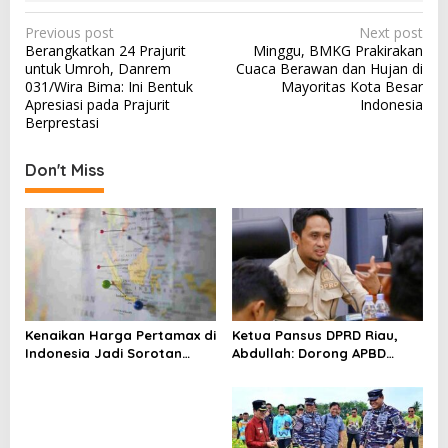
P
Previous post
Next post
Berangkatkan 24 Prajurit
Minggu, BMKG Prakirakan
o
untuk Umroh, Danrem
Cuaca Berawan dan Hujan di
s
031/Wira Bima: Ini Bentuk
Mayoritas Kota Besar
Apresiasi pada Prajurit
Indonesia
t
Berprestasi
n
a
Don't Miss
v
i
g
a
t
i
Kenaikan Harga Pertamax di
Ketua Pansus DPRD Riau,
Indonesia Jadi Sorotan
Abdullah: Dorong APBD
o
Media Asing, Perbandingan
“Kembali ke Dua Digit”
n
dengan Negara ASEAN
Mencuat