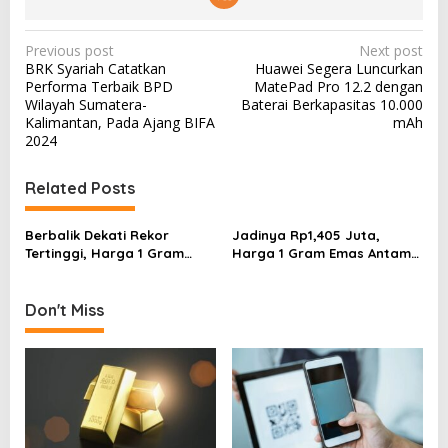
P
Previous post
Next post
BRK Syariah Catatkan
Huawei Segera Luncurkan
o
Performa Terbaik BPD
MatePad Pro 12.2 dengan
s
Wilayah Sumatera-
Baterai Berkapasitas 10.000
Kalimantan, Pada Ajang BIFA
mAh
t
2024
n
a
Related Posts
v
Berbalik Dekati Rekor
Jadinya Rp1,405 Juta,
i
Tertinggi, Harga 1 Gram
Harga 1 Gram Emas Antam
g
Emas Antam Hari Ini Rp1,443
Turun Hingga Rp9 Ribu
Juta
a
Don't Miss
t
i
o
n