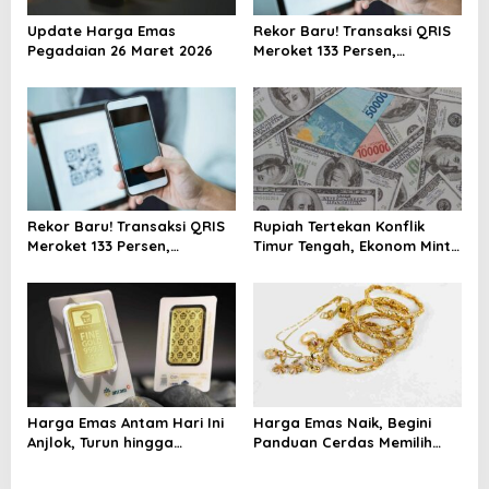
Update Harga Emas
Rekor Baru! Transaksi QRIS
Pegadaian 26 Maret 2026
Meroket 133 Persen,
Digitalisasi Finansial Kian
Masif
Rekor Baru! Transaksi QRIS
Rupiah Tertekan Konflik
Meroket 133 Persen,
Timur Tengah, Ekonom Minta
Digitalisasi Finansial Kian
Pemerintah Siapkan
Masif
Langkah Antisipasi Jangka
Panjang
Harga Emas Antam Hari Ini
Harga Emas Naik, Begini
Anjlok, Turun hingga
Panduan Cerdas Memilih
Rp45.000
Perhiasan agar Tetap
Untung