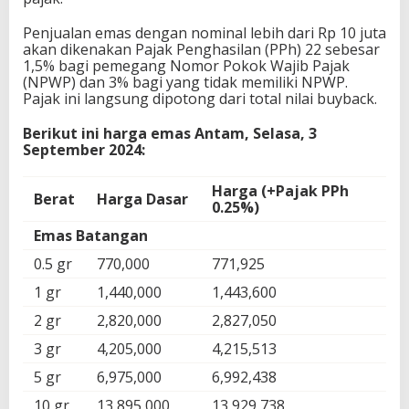
Penjualan emas dengan nominal lebih dari Rp 10 juta
akan dikenakan Pajak Penghasilan (PPh) 22 sebesar
1,5% bagi pemegang Nomor Pokok Wajib Pajak
(NPWP) dan 3% bagi yang tidak memiliki NPWP.
Pajak ini langsung dipotong dari total nilai buyback.
Berikut ini harga emas Antam, Selasa, 3
September 2024:
Harga (+Pajak PPh
Berat
Harga Dasar
0.25%)
Emas Batangan
0.5 gr
770,000
771,925
1 gr
1,440,000
1,443,600
2 gr
2,820,000
2,827,050
3 gr
4,205,000
4,215,513
5 gr
6,975,000
6,992,438
10 gr
13,895,000
13,929,738