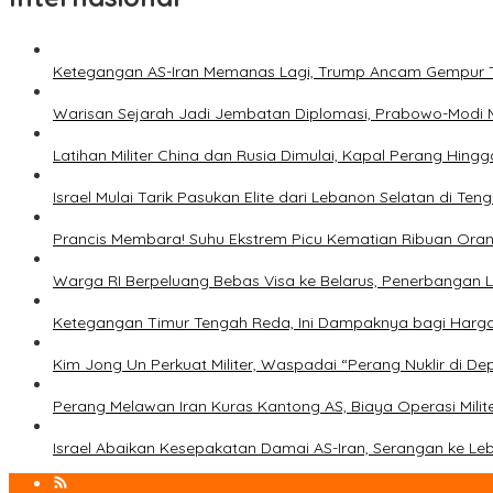
Ketegangan AS-Iran Memanas Lagi, Trump Ancam Gempur 
Warisan Sejarah Jadi Jembatan Diplomasi, Prabowo-Modi 
Latihan Militer China dan Rusia Dimulai, Kapal Perang Hing
Israel Mulai Tarik Pasukan Elite dari Lebanon Selatan di T
Prancis Membara! Suhu Ekstrem Picu Kematian Ribuan Ora
Warga RI Berpeluang Bebas Visa ke Belarus, Penerbangan 
Ketegangan Timur Tengah Reda, Ini Dampaknya bagi Harg
Kim Jong Un Perkuat Militer, Waspadai “Perang Nuklir di D
Perang Melawan Iran Kuras Kantong AS, Biaya Operasi Milit
Israel Abaikan Kesepakatan Damai AS-Iran, Serangan ke Le