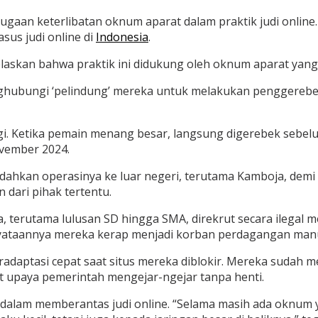
dugaan keterlibatan oknum aparat dalam praktik judi onlin
us judi online di
Indonesia
.
laskan bahwa praktik ini didukung oleh oknum aparat yan
hubungi ‘pelindung’ mereka untuk melakukan penggerebek
. Ketika pemain menang besar, langsung digerebek sebelum 
ovember 2024.
ndahkan operasinya ke luar negeri, terutama Kamboja, de
dari pihak tertentu.
 terutama lulusan SD hingga SMA, direkrut secara ilegal men
nyataannya mereka kerap menjadi korban perdagangan manu
radaptasi cepat saat situs mereka diblokir. Mereka sudah
t upaya pemerintah mengejar-ngejar tanpa henti.
alam memberantas judi online. “Selama masih ada oknum yan