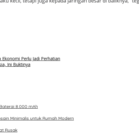
ku kecil, tetapi juga kepada jaringan besar di baliknya,” t
 Ekonomi Perlu Jadi Perhatian
a, Ini Buktinya
 Baterai 8.000 mAh
sain Minimalis untuk Rumah Modern
pat Rusak