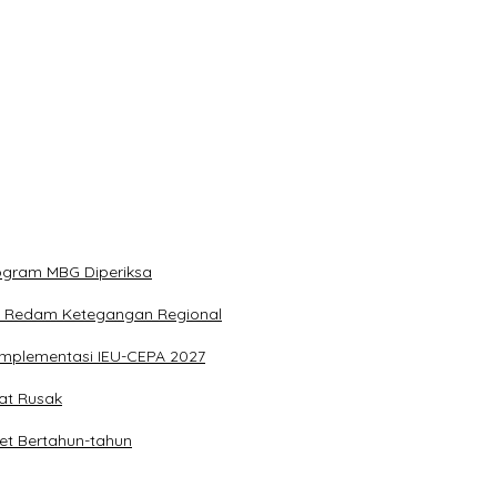
rogram MBG Diperiksa
k Redam Ketegangan Regional
Implementasi IEU-CEPA 2027
pat Rusak
et Bertahun-tahun