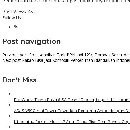
Pemerintah harus bertindak tegas, tidak hanya kepada pela
Post Views:
452
Follow Us
Post navigation
Previous post
Soal Kenaikan Tarif PPN Jadi 12%, Dampak Sosial dan
Next post
Kakao Bisa Jadi Komoditi Perkebunan Diandalkan Indonesi
Don't Miss
Pre-Order Tecno Pova 8 5G Resmi Dibuka, Layar 144Hz dan
ASUS V500 Mini Tower Tawarkan Performa Andal dengan De
Mitos atau Fakta? Main HP Saat Dicas Bisa Bikin Ponsel Ce