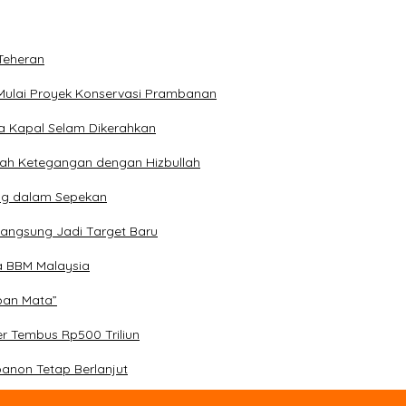
Teheran
Mulai Proyek Konservasi Prambanan
ga Kapal Selam Dikerahkan
engah Ketegangan dengan Hizbullah
ng dalam Sepekan
Langsung Jadi Target Baru
a BBM Malaysia
epan Mata”
er Tembus Rp500 Triliun
banon Tetap Berlanjut