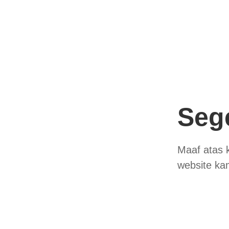
Seg
Maaf atas 
website ka