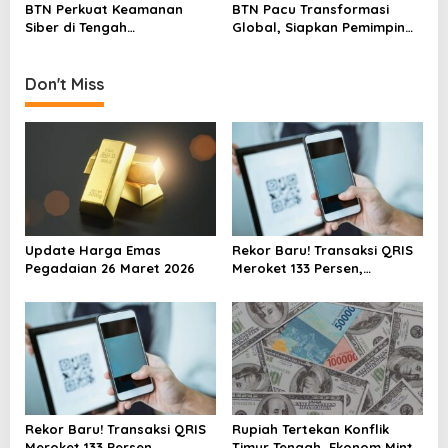
BTN Perkuat Keamanan
BTN Pacu Transformasi
n
Siber di Tengah
Global, Siapkan Pemimpin
Transformasi Digital,
Masa Depan yang Tangguh
Dorong Budaya Melek
Teknologi
Don't Miss
Update Harga Emas
Rekor Baru! Transaksi QRIS
Pegadaian 26 Maret 2026
Meroket 133 Persen,
Digitalisasi Finansial Kian
Masif
Rekor Baru! Transaksi QRIS
Rupiah Tertekan Konflik
Meroket 133 Persen,
Timur Tengah, Ekonom Minta