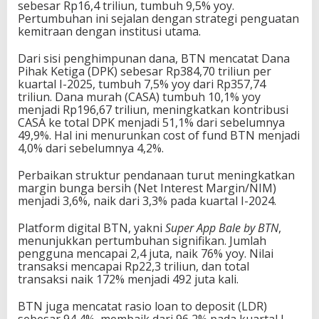
sebesar Rp16,4 triliun, tumbuh 9,5% yoy.
Pertumbuhan ini sejalan dengan strategi penguatan
kemitraan dengan institusi utama.
Dari sisi penghimpunan dana, BTN mencatat Dana
Pihak Ketiga (DPK) sebesar Rp384,70 triliun per
kuartal I-2025, tumbuh 7,5% yoy dari Rp357,74
triliun. Dana murah (CASA) tumbuh 10,1% yoy
menjadi Rp196,67 triliun, meningkatkan kontribusi
CASA ke total DPK menjadi 51,1% dari sebelumnya
49,9%. Hal ini menurunkan cost of fund BTN menjadi
4,0% dari sebelumnya 4,2%.
Perbaikan struktur pendanaan turut meningkatkan
margin bunga bersih (Net Interest Margin/NIM)
menjadi 3,6%, naik dari 3,3% pada kuartal I-2024.
Platform digital BTN, yakni
Super App Bale by BTN
,
menunjukkan pertumbuhan signifikan. Jumlah
pengguna mencapai 2,4 juta, naik 76% yoy. Nilai
transaksi mencapai Rp22,3 triliun, dan total
transaksi naik 172% menjadi 492 juta kali.
BTN juga mencatat rasio loan to deposit (LDR)