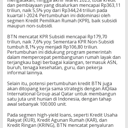
mengatakan, hingga akhir Maret 2025, total kredit
dan pembiayaan yang disalurkan mencapai Rp363,11
triliun, naik 5,5% yoy dari Rp344,24 triliun pada
kuartal I-2024. Pertumbuhan ini didominasi oleh
segmen Kredit Pemilikan Rumah (KPR), baik subsidi
maupun non-subsidi.
BTN mencatat KPR Subsidi mencapai Rp179,70
triliun, naik 7,6% yoy. Sementara KPR Non-Subsidi
tumbuh 8,1% yoy menjadi Rp106,80 triliun.
Pertumbuhan ini didukung program pemerintah
dalam mempercepat pembangunan rumah layak dan
terjangkau bagi berbagai kalangan, termasuk ASN,
buruh, tenaga kesehatan, guru, dan pekerja
informal lainnya.
Selain itu, potensi pertumbuhan kredit BTN juga
akan ditopang kerja sama strategis dengan AlQilaa
International Group asal Qatar untuk membangun
satu juta unit hunian di Indonesia, dengan tahap
awal sebanyak 100.000 unit.
Pada segmen high-yield loans, seperti Kredit Usaha
Rakyat (KUR), Kredit Agunan Rumah (KAR), dan
Kredit Ringan (KRING), BTN mencatat penyaluran