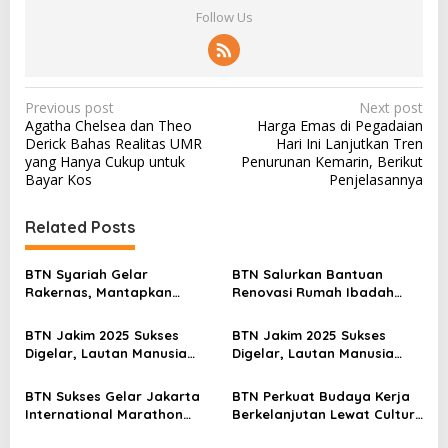
Follow Us
P
Previous post
Next post
Agatha Chelsea dan Theo
Harga Emas di Pegadaian
o
Derick Bahas Realitas UMR
Hari Ini Lanjutkan Tren
s
yang Hanya Cukup untuk
Penurunan Kemarin, Berikut
Bayar Kos
Penjelasannya
t
n
Related Posts
a
v
BTN Syariah Gelar
BTN Salurkan Bantuan
Rakernas, Mantapkan
Renovasi Rumah Ibadah
i
Langkah Menuju Spin Off
Lewat Program TJSL
g
Jadi Bank Umum Syariah
BTN Jakim 2025 Sukses
BTN Jakim 2025 Sukses
a
Digelar, Lautan Manusia
Digelar, Lautan Manusia
Penuhi Jalan Sudirman
Penuhi Jalan Sudirman
t
Thamrin
Thamrin
BTN Sukses Gelar Jakarta
BTN Perkuat Budaya Kerja
i
International Marathon
Berkelanjutan Lewat Culture
2025
Day 2025
o