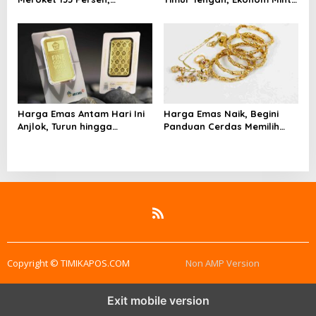
Digitalisasi Finansial Kian
Pemerintah Siapkan
Masif
Langkah Antisipasi Jangka
Panjang
Harga Emas Antam Hari Ini
Harga Emas Naik, Begini
Anjlok, Turun hingga
Panduan Cerdas Memilih
Rp45.000
Perhiasan agar Tetap
Untung
Copyright © TIMIKAPOS.COM
Non AMP Version
Exit mobile version