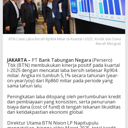
BTN Catat Laba Bersih Rp904 Miliar di Kuartal I-2025, Kredit dan Dana
Murah Menguat
JAKARTA –
PT
Bank Tabungan Negara
(Persero)
Tbk (BTN) membukukan kinerja positif pada kuartal
I-2025 dengan mencatat laba bersih sebesar Rp904
miliar. Angka ini tumbuh 5,1% secara tahunan (year-
on-year/yoy) dari Rp860 miliar pada periode yang
sama tahun lalu.
Peningkatan laba ditopang oleh pertumbuhan kredit
dan pembiayaan yang konsisten, serta penurunan
biaya dana (cost of fund) di tengah tekanan likuiditas
dan ketidakpastian ekonomi global.
Direktur Utama BTN Nixon LP Napitupulu