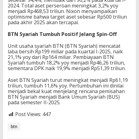
sebesar 94,4%, membaik dari 96,2% pada kuartal I-
2024. Total aset perseroan meningkat 3,2% yoy
menjadi Rp468,53 triliun. Nixon menyampaikan
optimisme bahwa target aset sebesar Rp500 triliun
pada akhir 2025 akan tercapai.
BTN Syariah Tumbuh Positif Jelang Spin-Off
Unit usaha syariah BTN (BTN Syariah) mencatat
laba bersih Rp199 miliar pada kuartal I-2025, naik
21,1% yoy dari Rp164 miliar. Pembiayaan BTN
Syariah tumbuh 18,2% yoy menjadi Rp46,26 triliun,
sementara DPK naik 19,9% menjadi Rp51,39 triliun.
Aset BTN Syariah turut meningkat menjadi Rp61,19
triliun, tumbuh 11,6% yoy. Pertumbuhan ini dinilai
menjadi bekal kuat menjelang rencana pemisahan
BTN Syariah menjadi Bank Umum Syariah (BUS)
pada semester II-2025.
Post Views:
447
btn