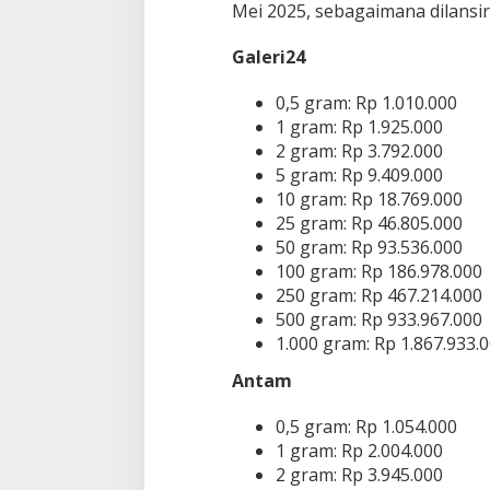
Mei 2025, sebagaimana dilansir
0
,
Galeri24
5
y
a
0,5 gram: Rp 1.010.000
n
1 gram: Rp 1.925.000
g
2 gram: Rp 3.792.000
G
5 gram: Rp 9.409.000
r
a
10 gram: Rp 18.769.000
m
25 gram: Rp 46.805.000
N
50 gram: Rp 93.536.000
a
100 gram: Rp 186.978.000
i
250 gram: Rp 467.214.000
k
T
500 gram: Rp 933.967.000
i
1.000 gram: Rp 1.867.933.
p
i
Antam
s
0,5 gram: Rp 1.054.000
1 gram: Rp 2.004.000
2 gram: Rp 3.945.000