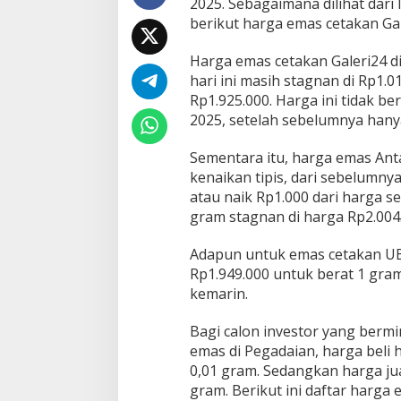
2025. Sebagaimana dilihat
dari
d
berikut harga emas cetakan Ga
a
i
Harga emas cetakan Galeri24 d
a
n
hari ini masih stagnan di Rp1.0
1
Rp1.925.000. Harga ini tidak b
2
2025, setelah sebelumnya hanya 
M
e
Sementara itu, harga emas Anta
i
2
kenaikan tipis, dari sebelumny
0
atau naik Rp1.000 dari harga 
2
gram stagnan di harga Rp2.004
5
,
Adapun untuk emas cetakan UBS
H
a
Rp1.949.000 untuk berat 1 gram
n
kemarin.
y
a
Bagi calon investor yang bermi
A
emas di Pegadaian, harga beli h
n
t
0,01 gram. Sedangkan harga jua
a
gram. Berikut ini daftar harga e
m