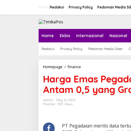
S
k
Redaksi
Privacy Policy
Pedoman Media Si
i
p
t
o
c
Home
Ekbis
Internasional
Nasional
o
n
Redaksi
Privacy Policy
Pedoman Media Siber
C
t
e
n
t
Homepage
/
finance
H
a
Harga Emas Pegada
r
g
Antam 0,5 yang Gra
a
E
m
Admin
May 12, 2025
a
Finance
325 Views
s
P
e
g
PT Pegadaian merilis data terba
a