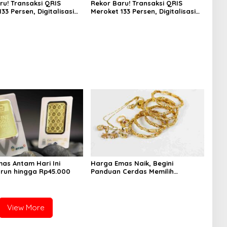
ru! Transaksi QRIS
Rekor Baru! Transaksi QRIS
33 Persen, Digitalisasi
Meroket 133 Persen, Digitalisasi
 Kian Masif
Finansial Kian Masif
as Antam Hari Ini
Harga Emas Naik, Begini
Turun hingga Rp45.000
Panduan Cerdas Memilih
Perhiasan agar Tetap Untung
View More