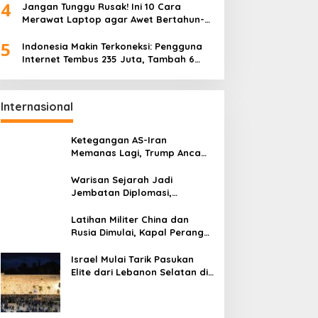
4
Jangan Tunggu Rusak! Ini 10 Cara
Merawat Laptop agar Awet Bertahun-
tahun
5
Indonesia Makin Terkoneksi: Pengguna
Internet Tembus 235 Juta, Tambah 6
Juta dalam Setahun
Internasional
Ketegangan AS-Iran
Memanas Lagi, Trump Ancam
Gempur Teheran
Warisan Sejarah Jadi
Jembatan Diplomasi,
Prabowo-Modi Mulai Proyek
Konservasi Prambanan
Latihan Militer China dan
Rusia Dimulai, Kapal Perang
Hingga Kapal Selam
Dikerahkan
Israel Mulai Tarik Pasukan
Elite dari Lebanon Selatan di
Tengah Ketegangan dengan
Hizbullah