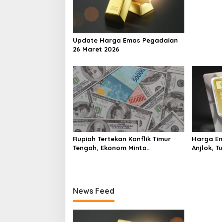
Finansial
g
a
t
Update Harga Emas Pegadaian
i
26 Maret 2026
o
n
Rupiah Tertekan Konflik Timur
Harga Em
Tengah, Ekonom Minta
Anjlok, 
Pemerintah Siapkan Langkah
Antisipasi Jangka Panjang
News Feed