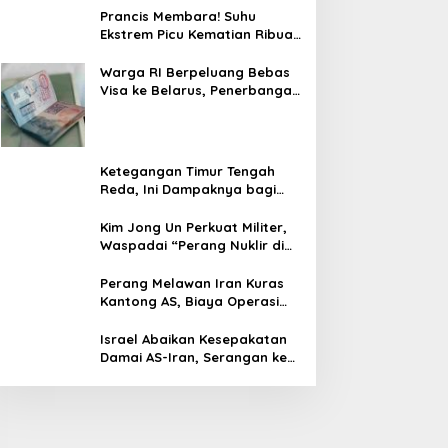
Prancis Membara! Suhu
Ekstrem Picu Kematian Ribuan
Orang dalam Sepekan
Warga RI Berpeluang Bebas
Visa ke Belarus, Penerbangan
Langsung Jadi Target Baru
Ketegangan Timur Tengah
Reda, Ini Dampaknya bagi
Harga BBM Malaysia
Kim Jong Un Perkuat Militer,
Waspadai “Perang Nuklir di
Depan Mata”
Perang Melawan Iran Kuras
Kantong AS, Biaya Operasi
Militer Tembus Rp500 Triliun
Israel Abaikan Kesepakatan
Damai AS-Iran, Serangan ke
Lebanon Tetap Berlanjut