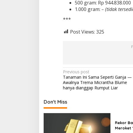
500 gram: Rp 944.838.000
1.000 gram:
– (tidak tersedi
***
Post Views:
325
P
Previous post
Tanaman Ini Sama Seperti Ganja —
o
Awalnya Trema Micrantha Blume
s
hanya dianggap Rumput Liar
t
Don't Miss
n
a
v
Rekor Ba
Meroket 1
i