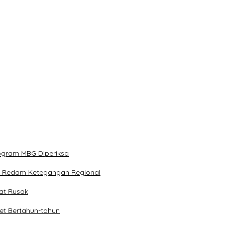
rogram MBG Diperiksa
k Redam Ketegangan Regional
pat Rusak
et Bertahun-tahun