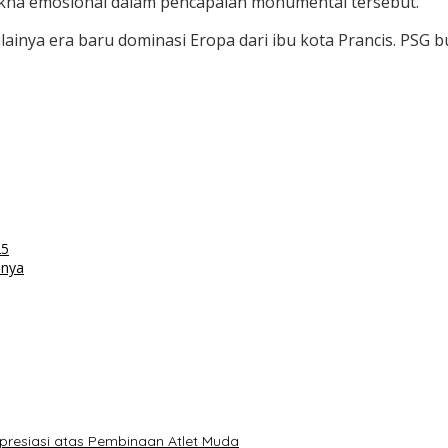
na emosional dalam pencapaian monumental tersebut.
ainya era baru dominasi Eropa dari ibu kota Prancis. PSG 
25
unya
apresiasi atas Pembinaan Atlet Muda