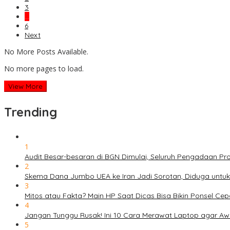
3
…
6
Next
No More Posts Available.
No more pages to load.
View More
Trending
1
Audit Besar-besaran di BGN Dimulai, Seluruh Pengadaan P
2
Skema Dana Jumbo UEA ke Iran Jadi Sorotan, Diduga untu
3
Mitos atau Fakta? Main HP Saat Dicas Bisa Bikin Ponsel Ce
4
Jangan Tunggu Rusak! Ini 10 Cara Merawat Laptop agar Aw
5