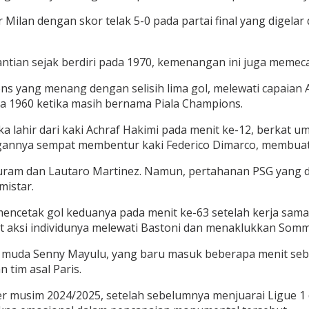
ilan dengan skor telak 5-0 pada partai final yang digelar 
tian sejak berdiri pada 1970, kemenangan ini juga memec
ons yang menang dengan selisih lima gol, melewati capaian
da 1960 ketika masih bernama Piala Champions.
ka lahir dari kaki Achraf Hakimi pada menit ke-12, berkat 
gannya sempat membentur kaki Federico Dimarco, membuat 
huram dan Lautaro Martinez. Namun, pertahanan PSG yang
mistar.
ncetak gol keduanya pada menit ke-63 setelah kerja sama 
 aksi individunya melewati Bastoni dan menaklukkan Somme
ain muda Senny Mayulu, yang baru masuk beberapa menit se
tim asal Paris.
er musim 2024/2025, setelah sebelumnya menjuarai Ligue 1 