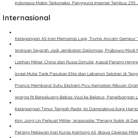
Indonesia Makin Terkoneksi: Pengguna Internet Tembus 235
Internasional
Ketegangan AS-Iran Memanas Lagi, Trump Ancam Gempur 
Warisan Sejarah Jadi Jembatan Diplomasi, Prabowo-Modi 
Latihan Militer China dan Rusia Dimulai, Kapal Perang Hing
Israel Mulai Tarik Pasukan Elite dari Lebanon Selatan di T
Prancis Membara! Suhu Ekstrem Picu Kematian Ribuan Ora
Warga RI Berpeluang Bebas Visa ke Belarus, Penerbangan 
Ketegangan Timur Tengah Reda, Ini Dampaknya bagi Harg
Kim Jong Un Perkuat Militer, Waspadai “Perang Nuklir di D
Perang Melawan Iran Kuras Kantong AS, Biaya Operasi Milit