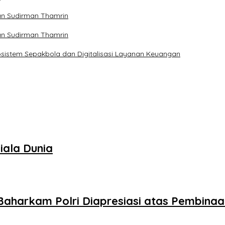
lan Sudirman Thamrin
lan Sudirman Thamrin
osistem Sepakbola dan Digitalisasi Layanan Keuangan
iala Dunia
 Baharkam Polri Diapresiasi atas Pembina