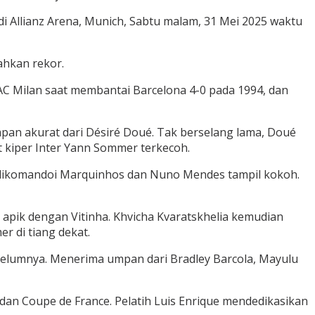
di Allianz Arena, Munich, Sabtu malam, 31 Mei 2025 waktu
ahkan rekor.
 AC Milan saat membantai Barcelona 4-0 pada 1994, dan
umpan akurat dari Désiré Doué. Tak berselang lama, Doué
kiper Inter Yann Sommer terkecoh.
 dikomandoi Marquinhos dan Nuno Mendes tampil kokoh.
apik dengan Vitinha. Khvicha Kvaratskhelia kemudian
r di tiang dekat.
belumnya. Menerima umpan dari Bradley Barcola, Mayulu
dan Coupe de France. Pelatih Luis Enrique mendedikasikan