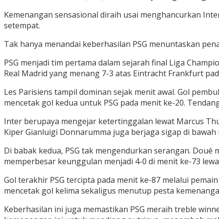
Kemenangan sensasional diraih usai menghancurkan Inter M
setempat.
Tak hanya menandai keberhasilan PSG menuntaskan penan
PSG menjadi tim pertama dalam sejarah final Liga Champi
Real Madrid yang menang 7-3 atas Eintracht Frankfurt pa
Les Parisiens tampil dominan sejak menit awal. Gol pembu
mencetak gol kedua untuk PSG pada menit ke-20. Tendan
Inter berupaya mengejar ketertinggalan lewat Marcus T
Kiper Gianluigi Donnarumma juga berjaga sigap di bawah 
Di babak kedua, PSG tak mengendurkan serangan. Doué me
memperbesar keunggulan menjadi 4-0 di menit ke-73 lewat
Gol terakhir PSG tercipta pada menit ke-87 melalui pem
mencetak gol kelima sekaligus menutup pesta kemenangan 
Keberhasilan ini juga memastikan PSG meraih treble winn