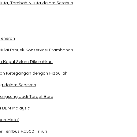
 Juta, Tambah 6 Juta dalam Setahun
Teheran
Mulai Proyek Konservasi Prambanan
ga Kapal Selam Dikerahkan
engah Ketegangan dengan Hizbullah
ng dalam Sepekan
Langsung Jadi Target Baru
a BBM Malaysia
epan Mata”
er Tembus Rp500 Triliun