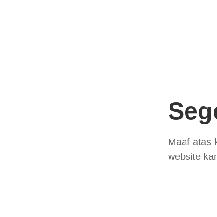
Seg
Maaf atas 
website ka