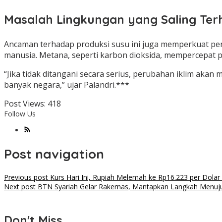
Masalah Lingkungan yang Saling Te
Ancaman terhadap produksi susu ini juga memperkuat pent
manusia. Metana, seperti karbon dioksida, mempercepat
“Jika tidak ditangani secara serius, perubahan iklim ak
banyak negara,” ujar Palandri.***
Post Views:
418
Follow Us
Post navigation
Previous post
Kurs Hari Ini, Rupiah Melemah ke Rp16.223 per Dolar
Next post
BTN Syariah Gelar Rakernas, Mantapkan Langkah Menuju
Don't Miss