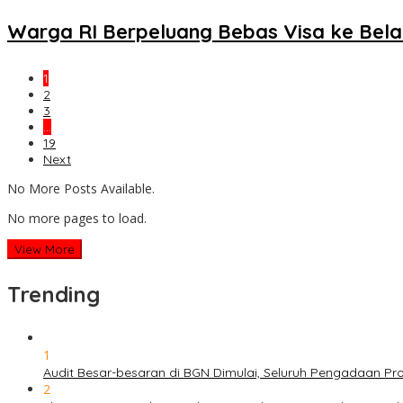
Warga RI Berpeluang Bebas Visa ke Bela
1
2
3
…
19
Next
No More Posts Available.
No more pages to load.
View More
Trending
1
Audit Besar-besaran di BGN Dimulai, Seluruh Pengadaan P
2