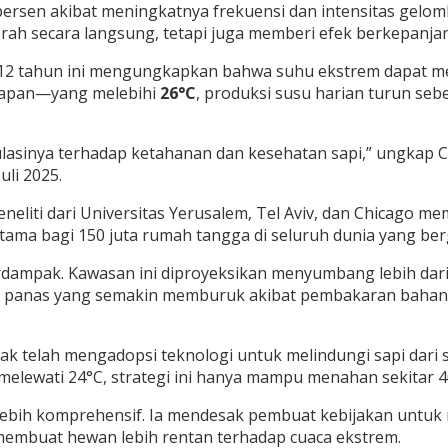
persen akibat meningkatnya frekuensi dan intensitas gel
erah secara langsung, tetapi juga memberi efek berkepanja
ama 12 tahun ini mengungkapkan bahwa suhu ekstrem dapat
bapan—yang melebihi
26°C
, produksi susu harian turun seb
lasinya terhadap ketahanan dan kesehatan sapi,” ungkap Cla
Juli 2025.
eliti dari Universitas Yerusalem, Tel Aviv, dan Chicago me
tama bagi 150 juta rumah tangga di seluruh dunia yang be
terdampak. Kawasan ini diproyeksikan menyumbang lebih da
anas yang semakin memburuk akibat pembakaran bahan bakar
 telah mengadopsi teknologi untuk melindungi sapi dari stre
 melewati 24°C, strategi ini hanya mampu menahan sekitar
 lebih komprehensif. Ia mendesak pembuat kebijakan untu
membuat hewan lebih rentan terhadap cuaca ekstrem.