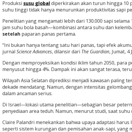
Produksi
susu global
diperkirakan akan turun hingga 10 
suhu tinggi tidak hanya menurunkan produktivitas sapi p
Penelitian yang mengamati lebih dari 130.000 sapi sel
jam suhu bola basah—kombinasi antara suhu dan kelem
setelah
paparan panas pertama.
“Ini bukan hanya tentang satu hari panas, tapi efek akumu
jurnal
Science Advances
, dilansir dari
The Guardian
, Jumat, 4 
Dengan memproyeksikan kondisi iklim tahun 2050, para pen
menyusut hingga 4%. Dampak ini akan sangat terasa, teru
Wilayah Asia Selatan diprediksi menjadi kawasan paling 
dekade mendatang. Namun, dengan intensitas gelombang p
dalam ancaman serius.
Di Israel—lokasi utama penelitian—sebagian besar peternak
penyediaan area teduh. Namun, menurut studi, saat suhu
Claire Palandri menekankan bahwa upaya adaptasi harus
seperti sistem kurungan dan pemisahan anak-sapi, yang 