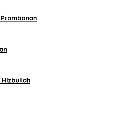
i Prambanan
kan
 Hizbullah