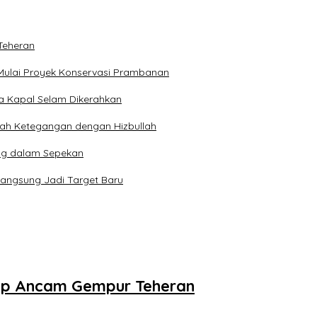
Teheran
Mulai Proyek Konservasi Prambanan
ga Kapal Selam Dikerahkan
engah Ketegangan dengan Hizbullah
ng dalam Sepekan
Langsung Jadi Target Baru
mp Ancam Gempur Teheran