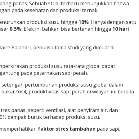
ombang panas. Sebuah studi terbaru menunjukkan bahwa
ngan pada kesehatan dan produksi ternak.
 menurunkan produksi susu hingga
10%
. Hanya dengan satu
esar
0,5%
. Efek ini bahkan bisa bertahan hingga
10 hari
ire Palandri, penulis utama studi yang dimuat di
mperkirakan produksi susu rata-rata global dapat
rgantung pada peternakan sapi perah.
ri setengah pertumbuhan produksi susu global dalam
 fosil, produktivitas sapi perah di wilayah ini berada
s panas, seperti ventilasi, alat penyiram air, dan
 40% dampak buruk terhadap produksi susu.
k memperhatikan
faktor stres tambahan
pada sapi,