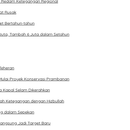
k Redam Ketegangan Regional
pat Rusak
et Bertahun-tahun
 Juta, Tambah 6 Juta dalam Setahun
Teheran
Mulai Proyek Konservasi Prambanan
ga Kapal Selam Dikerahkan
engah Ketegangan dengan Hizbullah
ng dalam Sepekan
Langsung Jadi Target Baru