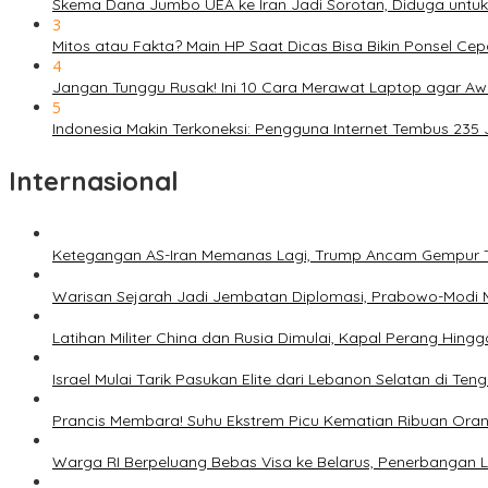
Skema Dana Jumbo UEA ke Iran Jadi Sorotan, Diduga untu
3
Mitos atau Fakta? Main HP Saat Dicas Bisa Bikin Ponsel Ce
4
Jangan Tunggu Rusak! Ini 10 Cara Merawat Laptop agar Aw
5
Indonesia Makin Terkoneksi: Pengguna Internet Tembus 235
Internasional
Ketegangan AS-Iran Memanas Lagi, Trump Ancam Gempur 
Warisan Sejarah Jadi Jembatan Diplomasi, Prabowo-Modi 
Latihan Militer China dan Rusia Dimulai, Kapal Perang Hing
Israel Mulai Tarik Pasukan Elite dari Lebanon Selatan di T
Prancis Membara! Suhu Ekstrem Picu Kematian Ribuan Ora
Warga RI Berpeluang Bebas Visa ke Belarus, Penerbangan 