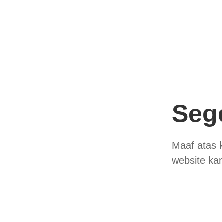
Seg
Maaf atas 
website ka