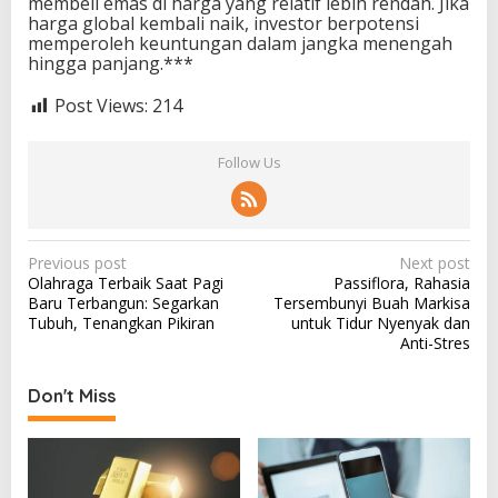
membeli emas di harga yang relatif lebih rendah. Jika
harga global kembali naik, investor berpotensi
memperoleh keuntungan dalam jangka menengah
hingga panjang.***
Post Views:
214
Follow Us
P
Previous post
Next post
Olahraga Terbaik Saat Pagi
Passiflora, Rahasia
o
Baru Terbangun: Segarkan
Tersembunyi Buah Markisa
s
Tubuh, Tenangkan Pikiran
untuk Tidur Nyenyak dan
Anti-Stres
t
n
Don't Miss
a
v
i