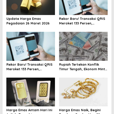
g
a
t
Update Harga Emas
Rekor Baru! Transaksi QRIS
i
Pegadaian 26 Maret 2026
Meroket 133 Persen,
Digitalisasi Finansial Kian
o
Masif
n
Rekor Baru! Transaksi QRIS
Rupiah Tertekan Konflik
Meroket 133 Persen,
Timur Tengah, Ekonom Minta
Digitalisasi Finansial Kian
Pemerintah Siapkan
Masif
Langkah Antisipasi Jangka
Panjang
Harga Emas Antam Hari Ini
Harga Emas Naik, Begini