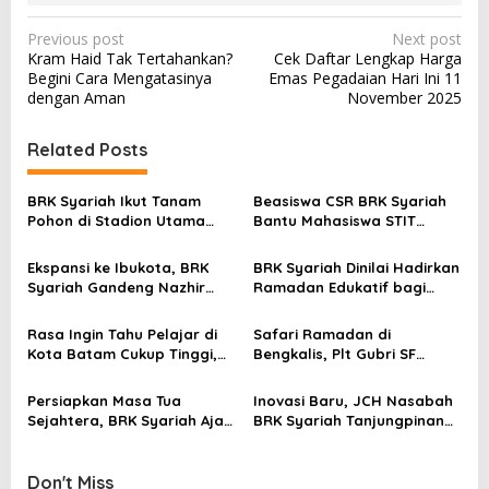
P
Previous post
Next post
Kram Haid Tak Tertahankan?
Cek Daftar Lengkap Harga
o
Begini Cara Mengatasinya
Emas Pegadaian Hari Ini 11
s
dengan Aman
November 2025
t
Related Posts
n
a
BRK Syariah Ikut Tanam
Beasiswa CSR BRK Syariah
v
Pohon di Stadion Utama
Bantu Mahasiswa STIT
Riau, Dukung Pelestarian
Mumtaz Karimun Wujudkan
i
Lingkungan Hidup
Cita-cita Pendidikan
Ekspansi ke Ibukota, BRK
BRK Syariah Dinilai Hadirkan
g
Syariah Gandeng Nazhir
Ramadan Edukatif bagi
a
Wakaf Warrior Kembangkan
Masyarakat Karimun
Wakaf Uang
t
Rasa Ingin Tahu Pelajar di
Safari Ramadan di
Kota Batam Cukup Tinggi,
Bengkalis, Plt Gubri SF
i
Edukasi BRK Syariah Sangat
Hariyanto Serahkan
Bermanfaat dan Inspiratif
Bantuan Kemitraan BRK
o
Persiapkan Masa Tua
Inovasi Baru, JCH Nasabah
Syariah di Desa Muara
Sejahtera, BRK Syariah Ajak
BRK Syariah Tanjungpinang
n
Basung
ASN di Natuna Tetap
Ikuti Praktik Manasik Haji
Produktif
Don't Miss