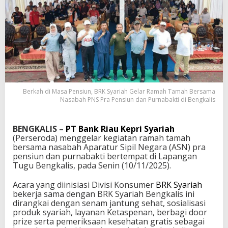
Berkah di Masa Pensiun, BRK Syariah Gelar Ramah Tamah Bersama
Nasabah PNS Pra Pensiun dan Purnabakti di Bengkalis
BENGKALIS –
PT Bank Riau Kepri Syariah
(Perseroda) menggelar kegiatan ramah tamah
bersama nasabah Aparatur Sipil Negara (ASN) pra
pensiun dan purnabakti bertempat di Lapangan
Tugu Bengkalis, pada Senin (10/11/2025).
Acara yang diinisiasi Divisi Konsumer
BRK Syariah
bekerja sama dengan BRK Syariah Bengkalis ini
dirangkai dengan senam jantung sehat, sosialisasi
produk syariah, layanan Ketaspenan, berbagi door
prize serta pemeriksaan kesehatan gratis sebagai