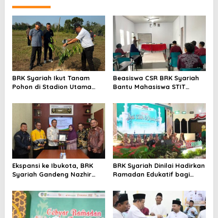
BRK Syariah Ikut Tanam
Beasiswa CSR BRK Syariah
Pohon di Stadion Utama
Bantu Mahasiswa STIT
Riau, Dukung Pelestarian
Mumtaz Karimun Wujudkan
Lingkungan Hidup
Cita-cita Pendidikan
Ekspansi ke Ibukota, BRK
BRK Syariah Dinilai Hadirkan
Syariah Gandeng Nazhir
Ramadan Edukatif bagi
Wakaf Warrior Kembangkan
Masyarakat Karimun
Wakaf Uang