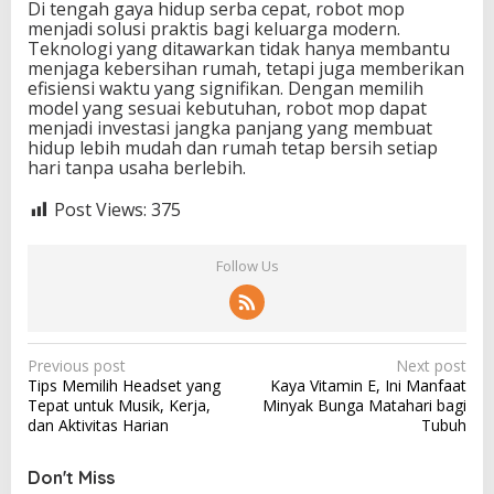
Di tengah gaya hidup serba cepat, robot mop
menjadi solusi praktis bagi keluarga modern.
Teknologi yang ditawarkan tidak hanya membantu
menjaga kebersihan rumah, tetapi juga memberikan
efisiensi waktu yang signifikan. Dengan memilih
model yang sesuai kebutuhan, robot mop dapat
menjadi investasi jangka panjang yang membuat
hidup lebih mudah dan rumah tetap bersih setiap
hari tanpa usaha berlebih.
Post Views:
375
Follow Us
P
Previous post
Next post
Tips Memilih Headset yang
Kaya Vitamin E, Ini Manfaat
o
Tepat untuk Musik, Kerja,
Minyak Bunga Matahari bagi
s
dan Aktivitas Harian
Tubuh
t
Don't Miss
n