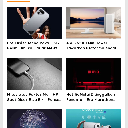
a
v
i
g
a
Pre-Order Tecno Pova 8 5G
ASUS V500 Mini Tower
t
Resmi Dibuka, Layar 144Hz
Tawarkan Performa Andal
i
dan Baterai 8.000 mAh
dengan Desain Minimalis
untuk Rumah Modern
o
n
Mitos atau Fakta? Main HP
Netflix Mulai Ditinggalkan
Saat Dicas Bisa Bikin Ponsel
Penonton, Era Marathon
Cepat Rusak
Series Disebut Mulai
Berakhir