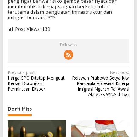
pengingat bahwa risiko gempa besar nyata dan
membutuhkan kesiapsiagaan berkelanjutan,
terutama dalam penguatan infrastruktur dan
mitigasi bencana.***
Post Views:
139
Follow Us
P
Previous post
Next post
Harga CPO Ditutup Menguat
Relawan Prabowo Setya Kita
o
Berkat Dorongan
Pancasila Apresiasi Kinerja
s
Permintaan Ekspor
Imigrasi Ngurah Rai Awasi
Aktivitas WNA di Bali
t
n
Don't Miss
a
v
i