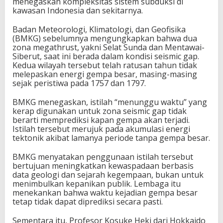
menegaskan kompleksitas sistem subduksi di
kawasan Indonesia dan sekitarnya.
Badan Meteorologi, Klimatologi, dan Geofisika
(BMKG) sebelumnya mengungkapkan bahwa dua
zona megathrust, yakni Selat Sunda dan Mentawai-
Siberut, saat ini berada dalam kondisi seismic gap.
Kedua wilayah tersebut telah ratusan tahun tidak
melepaskan energi gempa besar, masing-masing
sejak peristiwa pada 1757 dan 1797.
BMKG menegaskan, istilah “menunggu waktu” yang
kerap digunakan untuk zona seismic gap tidak
berarti memprediksi kapan gempa akan terjadi.
Istilah tersebut merujuk pada akumulasi energi
tektonik akibat lamanya periode tanpa gempa besar.
BMKG menyatakan penggunaan istilah tersebut
bertujuan meningkatkan kewaspadaan berbasis
data geologi dan sejarah kegempaan, bukan untuk
menimbulkan kepanikan publik. Lembaga itu
menekankan bahwa waktu kejadian gempa besar
tetap tidak dapat diprediksi secara pasti.
Sementara itu, Profesor Kosuke Heki dari Hokkaido