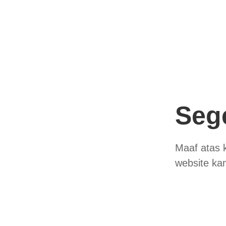
Seg
Maaf atas 
website ka