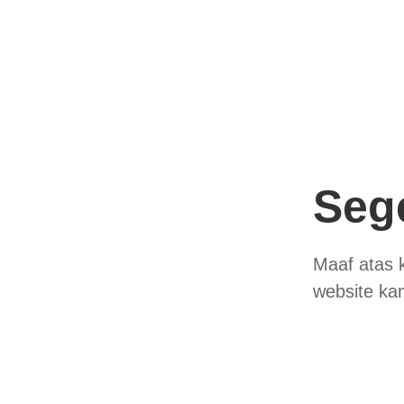
Seg
Maaf atas 
website ka