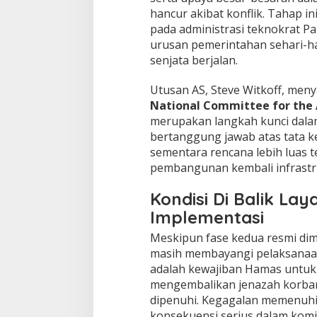
n
hancur akibat konflik. Tahap i
B
pada administrasi teknokrat Pa
a
urusan pemerintahan sehari-ha
r
senjata berjalan.
u
P
e
Utusan AS, Steve Witkoff, me
r
National Committee for the 
d
merupakan langkah kunci dalam 
a
bertanggung jawab atas tata kel
m
a
sementara rencana lebih luas 
i
pembangunan kembali infrastru
a
n
Kondisi Di Balik La
T
i
Implementasi
m
Meskipun fase kedua resmi dim
u
r
masih membayangi pelaksanaann
T
adalah kewajiban Hamas untuk
e
mengembalikan jenazah korban
n
dipenuhi. Kegagalan memenuhi
g
konsekuensi serius dalam kom
a