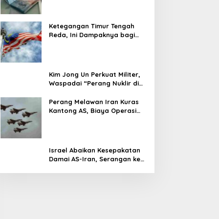
Ketegangan Timur Tengah
Reda, Ini Dampaknya bagi
Harga BBM Malaysia
Kim Jong Un Perkuat Militer,
Waspadai “Perang Nuklir di
Depan Mata”
Perang Melawan Iran Kuras
Kantong AS, Biaya Operasi
Militer Tembus Rp500 Triliun
Israel Abaikan Kesepakatan
Damai AS-Iran, Serangan ke
Lebanon Tetap Berlanjut