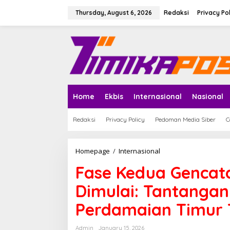
S
k
Thursday, August 6, 2026
Redaksi
Privacy Po
i
p
t
o
c
o
n
t
e
Home
Ekbis
Internasional
Nasional
n
t
Redaksi
Privacy Policy
Pedoman Media Siber
C
Homepage
/
Internasional
F
a
Fase Kedua Gencat
s
e
Dimulai: Tantanga
K
e
Perdamaian Timur
d
u
a
Admin
January 15, 2026