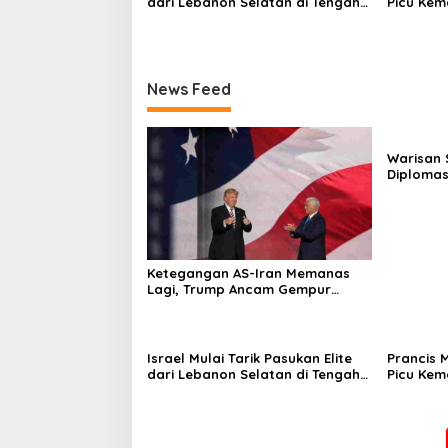
dari Lebanon Selatan di Tengah
Picu Kem
Ketegangan dengan Hizbullah
dalam S
News Feed
Warisan 
Diplomas
Proyek K
Ketegangan AS-Iran Memanas
Lagi, Trump Ancam Gempur
Teheran
Israel Mulai Tarik Pasukan Elite
Prancis 
dari Lebanon Selatan di Tengah
Picu Kem
Ketegangan dengan Hizbullah
dalam S