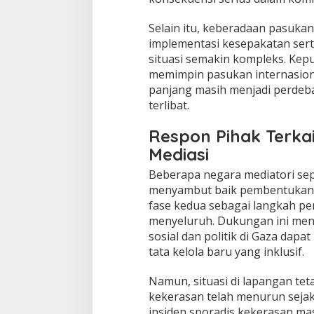
h
Selain itu, keberadaan pasuka
implementasi kesepakatan sert
situasi semakin kompleks. Kep
memimpin pasukan internasion
panjang masih menjadi perdeba
terlibat.
Respon Pihak Terka
Mediasi
Beberapa negara mediatori sepe
menyambut baik pembentukan p
fase kedua sebagai langkah pe
menyeluruh. Dukungan ini men
sosial dan politik di Gaza dapa
tata kelola baru yang inklusif.
Namun, situasi di lapangan tet
kekerasan telah menurun sejak 
insiden sporadis kekerasan mas