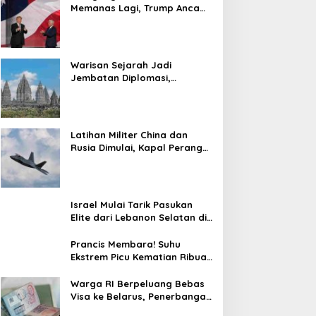
Memanas Lagi, Trump Ancam
Gempur Teheran
Warisan Sejarah Jadi
Jembatan Diplomasi,
Prabowo-Modi Mulai Proyek
Konservasi Prambanan
Latihan Militer China dan
Rusia Dimulai, Kapal Perang
Hingga Kapal Selam
Dikerahkan
Israel Mulai Tarik Pasukan
Elite dari Lebanon Selatan di
Tengah Ketegangan dengan
Hizbullah
Prancis Membara! Suhu
Ekstrem Picu Kematian Ribuan
Orang dalam Sepekan
Warga RI Berpeluang Bebas
Visa ke Belarus, Penerbangan
Langsung Jadi Target Baru