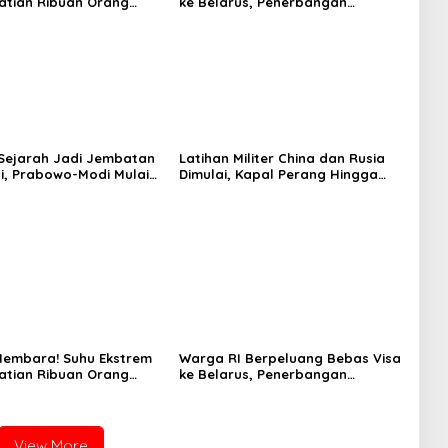
atian Ribuan Orang
ke Belarus, Penerbangan
epekan
Langsung Jadi Target Baru
Sejarah Jadi Jembatan
Latihan Militer China dan Rusia
i, Prabowo-Modi Mulai
Dimulai, Kapal Perang Hingga
onservasi Prambanan
Kapal Selam Dikerahkan
Membara! Suhu Ekstrem
Warga RI Berpeluang Bebas Visa
atian Ribuan Orang
ke Belarus, Penerbangan
epekan
Langsung Jadi Target Baru
View More