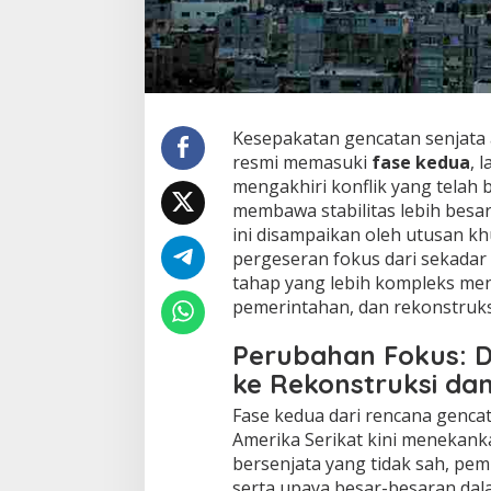
i
m
u
l
a
i
:
Kesepakatan gencatan senjata a
T
resmi memasuki
fase kedua
, 
a
mengakhiri konflik yang telah
n
membawa stabilitas lebih besa
t
a
ini disampaikan oleh utusan k
n
pergeseran fokus dari sekada
g
tahap yang lebih kompleks me
a
pemerintahan, dan rekonstruks
n
d
a
Perubahan Fokus: D
n
ke Rekonstruksi dan
H
a
Fase kedua dari rencana gencat
r
Amerika Serikat kini menekank
a
bersenjata yang tidak sah, pe
p
a
serta upaya besar-besaran dal