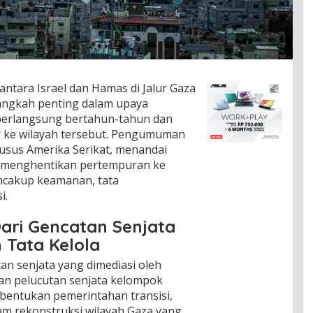
ntara Israel dan Hamas di Jalur Gaza
langkah penting dalam upaya
 berlangsung bertahun-tahun dan
r ke wilayah tersebut. Pengumuman
husus Amerika Serikat, menandai
r menghentikan pertempuran ke
ncakup keamanan, tata
i.
ari Gencatan Senjata
 Tata Kelola
an senjata yang dimediasi oleh
an pelucutan senjata kelompok
mbentukan pemerintahan transisi,
am rekonstruksi wilayah Gaza yang