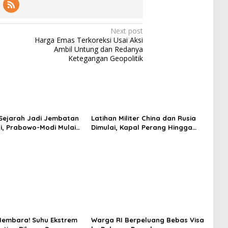
Next post
Harga Emas Terkoreksi Usai Aksi
Ambil Untung dan Redanya
Ketegangan Geopolitik
Sejarah Jadi Jembatan
Latihan Militer China dan Rusia
i, Prabowo-Modi Mulai
Dimulai, Kapal Perang Hingga
onservasi Prambanan
Kapal Selam Dikerahkan
Membara! Suhu Ekstrem
Warga RI Berpeluang Bebas Visa