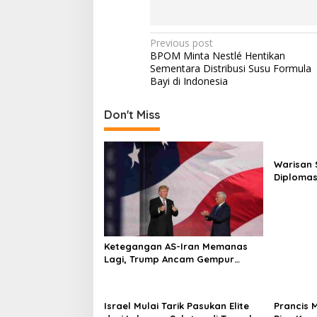
P
Previous post
BPOM Minta Nestlé Hentikan
o
Sementara Distribusi Susu Formula
s
Bayi di Indonesia
t
Don't Miss
n
a
v
Warisan 
Diplomas
i
Proyek K
g
a
t
Ketegangan AS-Iran Memanas
i
Lagi, Trump Ancam Gempur
Teheran
o
n
Israel Mulai Tarik Pasukan Elite
Prancis 