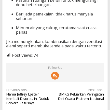
Pastikan ruangan bersih untuk mengurangi
debu beterbangan
Beri jeda pemakaian, tidak harus menyala
seharian
Minum air yang cukup, terutama saat cuaca
panas
Jika memungkinkan, kombinasikan dengan ventilasi
alami seperti membuka jendela pada waktu tertentu.
Post Views:
74
Follow Us
P
Previous post
Next post
Nama Jeffrey Epstein
BMKG Keluarkan Peringatan
o
Kembali Disorot, Ini Duduk
Dini Cuaca Ekstrem Nasional
s
Perkara Kasusnya