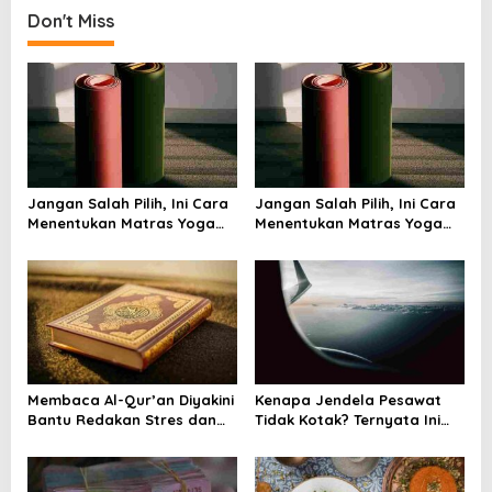
t
Don't Miss
n
a
v
i
g
a
Jangan Salah Pilih, Ini Cara
Jangan Salah Pilih, Ini Cara
t
Menentukan Matras Yoga
Menentukan Matras Yoga
i
yang Tepat
yang Tepat
o
n
Membaca Al-Qur’an Diyakini
Kenapa Jendela Pesawat
Bantu Redakan Stres dan
Tidak Kotak? Ternyata Ini
Tenangkan Pikiran
Alasan Teknis di Baliknya