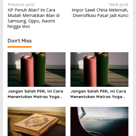
P
Previous post
Next post
HP Penuh Iklan? Ini Cara
Impor Sawit China Melemah,
o
Mudah Mematikan Iklan di
Diversifikasi Pasar Jadi Kunci
s
Samsung, Oppo, Xiaomi
hingga Vivo
t
n
Don't Miss
a
v
i
g
a
t
Jangan Salah Pilih, Ini Cara
Jangan Salah Pilih, Ini Cara
i
Menentukan Matras Yoga
Menentukan Matras Yoga
yang Tepat
yang Tepat
o
n