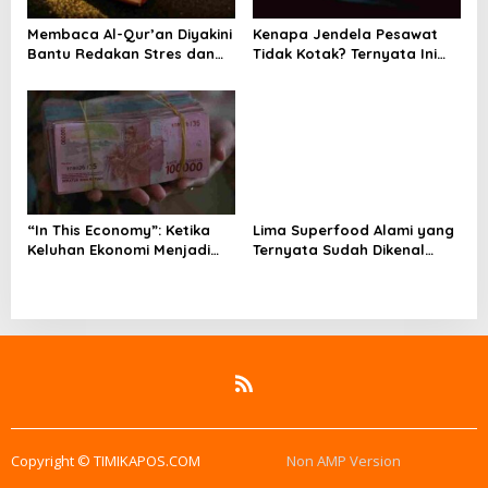
Membaca Al-Qur’an Diyakini
Kenapa Jendela Pesawat
Bantu Redakan Stres dan
Tidak Kotak? Ternyata Ini
Tenangkan Pikiran
Alasan Teknis di Baliknya
“In This Economy”: Ketika
Lima Superfood Alami yang
Keluhan Ekonomi Menjadi
Ternyata Sudah Dikenal
Tren, Bagaimana Islam
Sejak Zaman Nabi, Mudah
Memandangnya?
Ditemukan dan Kaya
Manfaat
Copyright © TIMIKAPOS.COM
Non AMP Version