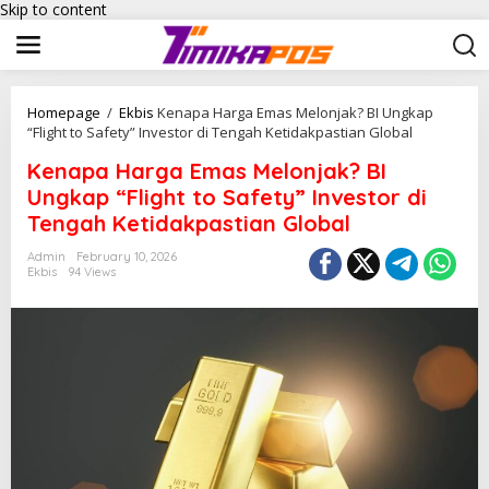
Skip to content
Homepage
/
Ekbis
Kenapa Harga Emas Melonjak? BI Ungkap
“Flight to Safety” Investor di Tengah Ketidakpastian Global
Kenapa Harga Emas Melonjak? BI
Ungkap “Flight to Safety” Investor di
Tengah Ketidakpastian Global
Admin
February 10, 2026
Ekbis
94 Views