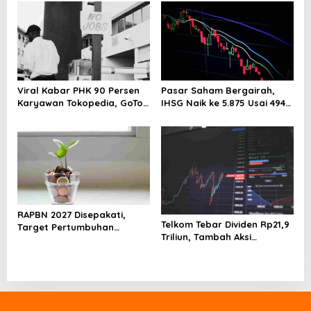
Indonesia
o
n
Viral Kabar PHK 90 Persen
Pasar Saham Bergairah,
Karyawan Tokopedia, GoTo
IHSG Naik ke 5.875 Usai 494
Beri Klarifikasi Resmi
Emiten Menghijau
RAPBN 2027 Disepakati,
Telkom Tebar Dividen Rp21,9
Target Pertumbuhan
Triliun, Tambah Aksi
Ekonomi Indonesia Capai 6,5
Buyback Rp4 Triliun untuk
Persen
Perkuat Nilai Saham