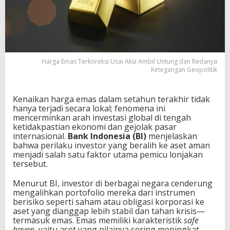
Harga Emas Terkoreksi Usai Aksi Ambil Untung dan Redanya
Ketegangan Geopolitik
Kenaikan harga emas dalam setahun terakhir tidak
hanya terjadi secara lokal; fenomena ini
mencerminkan arah investasi global di tengah
ketidakpastian ekonomi dan gejolak pasar
internasional.
Bank Indonesia
(BI)
menjelaskan
bahwa perilaku investor yang beralih ke aset aman
menjadi salah satu faktor utama pemicu lonjakan
tersebut.
Menurut BI, investor di berbagai negara cenderung
mengalihkan portofolio mereka dari instrumen
berisiko seperti saham atau obligasi korporasi ke
aset yang dianggap lebih stabil dan tahan krisis—
termasuk emas. Emas memiliki karakteristik
safe
haven
, yaitu aset yang nilainya sering meningkat