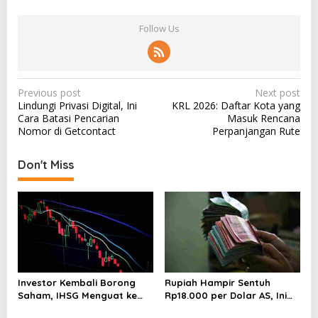
Follow Us
P
Previous post
Next post
Lindungi Privasi Digital, Ini
KRL 2026: Daftar Kota yang
o
Cara Batasi Pencarian
Masuk Rencana
s
Nomor di Getcontact
Perpanjangan Rute
t
Don't Miss
n
a
v
i
g
a
Investor Kembali Borong
Rupiah Hampir Sentuh
t
Saham, IHSG Menguat ke
Rp18.000 per Dolar AS, Ini
i
Level 5.912 Sore Ini
Respons Resmi Bank