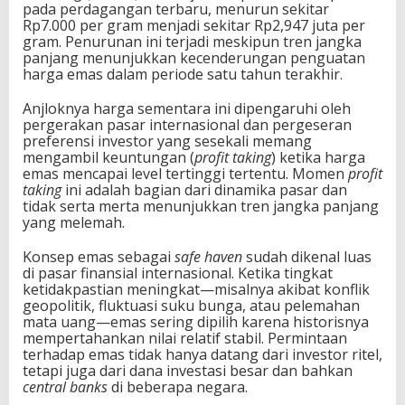
pada perdagangan terbaru, menurun sekitar
Rp7.000 per gram menjadi sekitar Rp2,947 juta per
gram. Penurunan ini terjadi meskipun tren jangka
panjang menunjukkan kecenderungan penguatan
harga emas dalam periode satu tahun terakhir.
Anjloknya harga sementara ini dipengaruhi oleh
pergerakan pasar internasional dan pergeseran
preferensi investor yang sesekali memang
mengambil keuntungan (
profit taking
) ketika harga
emas mencapai level tertinggi tertentu. Momen
profit
taking
ini adalah bagian dari dinamika pasar dan
tidak serta merta menunjukkan tren jangka panjang
yang melemah.
Konsep emas sebagai
safe haven
sudah dikenal luas
di pasar finansial internasional. Ketika tingkat
ketidakpastian meningkat—misalnya akibat konflik
geopolitik, fluktuasi suku bunga, atau pelemahan
mata uang—emas sering dipilih karena historisnya
mempertahankan nilai relatif stabil. Permintaan
terhadap emas tidak hanya datang dari investor ritel,
tetapi juga dari dana investasi besar dan bahkan
central banks
di beberapa negara.