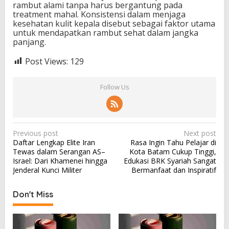
rambut alami tanpa harus bergantung pada
treatment mahal. Konsistensi dalam menjaga
kesehatan kulit kepala disebut sebagai faktor utama
untuk mendapatkan rambut sehat dalam jangka
panjang.
Post Views:
129
Follow Us
P
Previous post
Next post
Daftar Lengkap Elite Iran
Rasa Ingin Tahu Pelajar di
o
Tewas dalam Serangan AS–
Kota Batam Cukup Tinggi,
s
Israel: Dari Khamenei hingga
Edukasi BRK Syariah Sangat
Jenderal Kunci Militer
Bermanfaat dan Inspiratif
t
n
Don't Miss
a
v