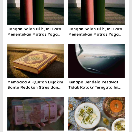
i
g
a
t
Jangan Salah Pilih, Ini Cara
Jangan Salah Pilih, Ini Cara
i
Menentukan Matras Yoga
Menentukan Matras Yoga
yang Tepat
yang Tepat
o
n
Membaca Al-Qur’an Diyakini
Kenapa Jendela Pesawat
Bantu Redakan Stres dan
Tidak Kotak? Ternyata Ini
Tenangkan Pikiran
Alasan Teknis di Baliknya