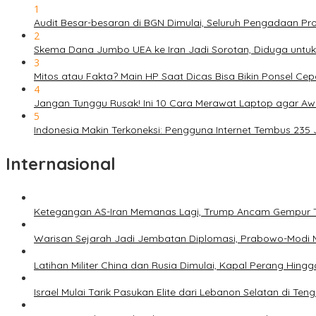
1
Audit Besar-besaran di BGN Dimulai, Seluruh Pengadaan P
2
Skema Dana Jumbo UEA ke Iran Jadi Sorotan, Diduga untu
3
Mitos atau Fakta? Main HP Saat Dicas Bisa Bikin Ponsel Ce
4
Jangan Tunggu Rusak! Ini 10 Cara Merawat Laptop agar Aw
5
Indonesia Makin Terkoneksi: Pengguna Internet Tembus 235
Internasional
Ketegangan AS-Iran Memanas Lagi, Trump Ancam Gempur 
Warisan Sejarah Jadi Jembatan Diplomasi, Prabowo-Modi 
Latihan Militer China dan Rusia Dimulai, Kapal Perang Hing
Israel Mulai Tarik Pasukan Elite dari Lebanon Selatan di T