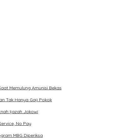
Memulung Amunisi Bekas
k Hanya Gaji Pokok
jazah Jokowi
e, No Pay
 MBG Diperiksa
Saat Memulung Amunisi Bekas
lan Tak Hanya Gaji Pokok
tnah Ijazah Jokowi
Service, No Pay
rogram MBG Diperiksa