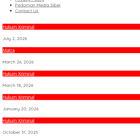
Pedoman Media Siber
Contact Us
Hukum Kriminal
Tinjauan Yuridis Perlindungan Hukum Bagi Tenaga SPPG di Prog
July 2, 2026
Matra
Jaga Integritas Penyelidikan, Letjen Yudi Abrimantyo Resmi Sera
March 26, 2026
Hukum Kriminal
Oknum TNI AL dan AU Ditangkap, Puspom TNI Ungkap Identitas Pe
March 18, 2026
Hukum Kriminal
Dirjen Imigrasi Bongkar Jaringan Kejahatan Siber Internasional
January 20, 2026
Hukum Kriminal
Menkumham Resmikan 267 Pos Bantuan Hukum di Jakarta
October 31, 2025