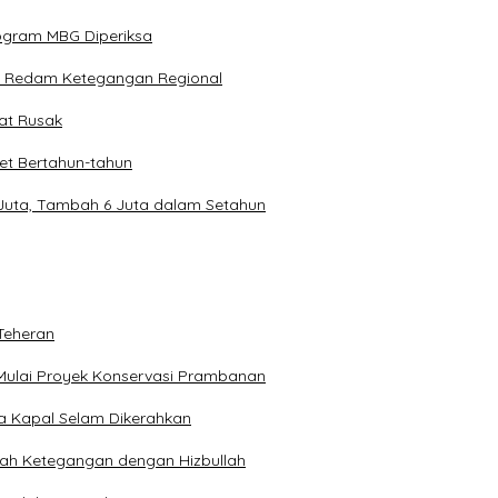
rogram MBG Diperiksa
k Redam Ketegangan Regional
pat Rusak
et Bertahun-tahun
 Juta, Tambah 6 Juta dalam Setahun
Teheran
Mulai Proyek Konservasi Prambanan
ga Kapal Selam Dikerahkan
engah Ketegangan dengan Hizbullah