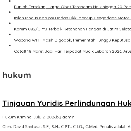
Rupiah Tertekan, Harga Obat Terancam Naik hingga 20 Per
Inilah Modus Korupsi Dadan Dkk: Markup Pengadaan Motor Lis
Korem 082/CPYJ Terbaik Ketahanan Pangan di Jatim Selat
Wacana WFH Masih Digodok, Pemerintah Tunggu Keputusa
Catat! 18 Maret Jadi Hari Terpadat Mudik Lebaran 2026, Ar
hukum
Tinjauan Yuridis Perlindungan H
Hukum Kriminal
|
July 2, 2026
by
admin
Oleh: David Santosa, S.E., S.H., C.PT., C.LO., C.Med. Penulis adalah