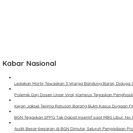
Ledakan Mortir Tewaskan 3 Warga Bandung Barat, Diduga Saat 
Polemik Gaji Dosen Unair Viral, Kampus Tegaskan Penghasilan Ta
Kejari Jaksel Terima Ratusan Barang Bukti Kasus Dugaan Fitnah I
BGN Tegaskan SPPG Tak Dapat Insentif saat MBG Libur: No Servic
Audit Besar-besaran di BGN Dimulai, Seluruh Pengadaan Program
Kabar Nasional
Ledakan Mortir Tewaskan 3 Warga Bandung Barat, Diduga 
Polemik Gaji Dosen Unair Viral, Kampus Tegaskan Penghasi
Kejari Jaksel Terima Ratusan Barang Bukti Kasus Dugaan Fi
BGN Tegaskan SPPG Tak Dapat Insentif saat MBG Libur: No 
Audit Besar-besaran di BGN Dimulai, Seluruh Pengadaan P