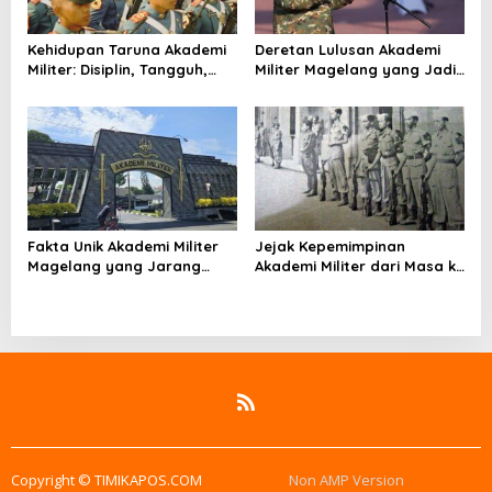
Kehidupan Taruna Akademi
Deretan Lulusan Akademi
Militer: Disiplin, Tangguh,
Militer Magelang yang Jadi
dan Penuh Makna
Tokoh Nasional
Fakta Unik Akademi Militer
Jejak Kepemimpinan
Magelang yang Jarang
Akademi Militer dari Masa ke
Diketahui Publik
Masa
Copyright © TIMIKAPOS.COM
Non AMP Version