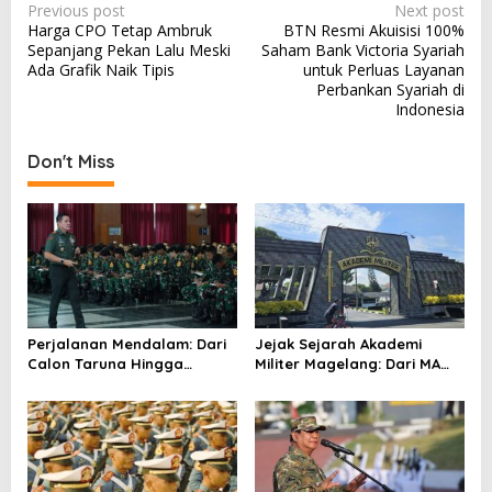
P
Previous post
Next post
Harga CPO Tetap Ambruk
BTN Resmi Akuisisi 100%
o
Sepanjang Pekan Lalu Meski
Saham Bank Victoria Syariah
s
Ada Grafik Naik Tipis
untuk Perluas Layanan
Perbankan Syariah di
t
Indonesia
n
a
Don't Miss
v
i
g
a
t
i
Perjalanan Mendalam: Dari
Jejak Sejarah Akademi
Calon Taruna Hingga
Militer Magelang: Dari MA
o
Perwira di Akmil Magelang
Yogyakarta hingga Akmil
n
TNI AD