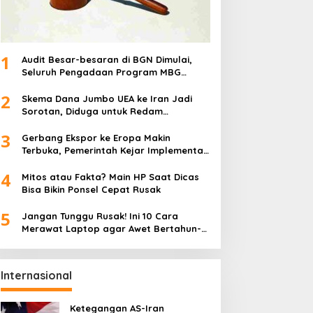
1
Audit Besar-besaran di BGN Dimulai,
Seluruh Pengadaan Program MBG
Diperiksa
2
Skema Dana Jumbo UEA ke Iran Jadi
Sorotan, Diduga untuk Redam
Ketegangan Regional
3
Gerbang Ekspor ke Eropa Makin
Terbuka, Pemerintah Kejar Implementasi
IEU-CEPA 2027
4
Mitos atau Fakta? Main HP Saat Dicas
Bisa Bikin Ponsel Cepat Rusak
5
Jangan Tunggu Rusak! Ini 10 Cara
Merawat Laptop agar Awet Bertahun-
tahun
Internasional
Ketegangan AS-Iran