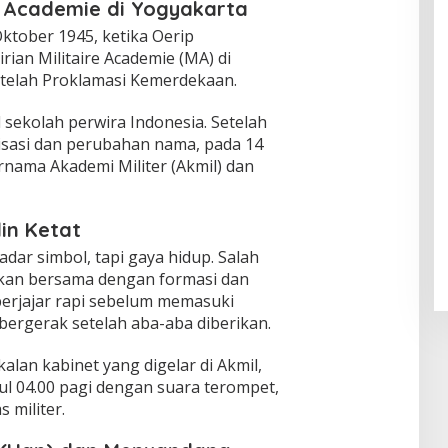
re Academie di Yogyakarta
Oktober 1945, ketika Oerip
an Militaire Academie (MA) di
etelah Proklamasi Kemerdekaan.
l sekolah perwira Indonesia. Setelah
isasi dan perubahan nama, pada 14
ernama Akademi Militer (Akmil) dan
lin Ketat
adar simbol, tapi gaya hidup. Salah
akan bersama dengan formasi dan
erjajar rapi sebelum memasuki
ergerak setelah aba-aba diberikan.
lan kabinet yang digelar di Akmil,
l 04.00 pagi dengan suara terompet,
 militer.