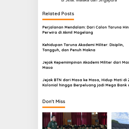
s
t
Related Posts
n
a
Perjalanan Mendalam: Dari Calon Taruna Hi
v
Perwira di Akmil Magelang
i
Kehidupan Taruna Akademi Militer: Disiplin,
g
Tangguh, dan Penuh Makna
a
Jejak Kepemimpinan Akademi Militer dari Ma
t
Masa
i
Jejak BTN dari Masa ke Masa, Hidup Mati di
o
Kolonial hingga Berpeluang jadi Mega Bank 
n
Indonesia
Don't Miss