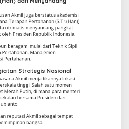
Tr.(Han) dan Menyandang
ulusan Akmil juga berstatus akademisi.
na Terapan Pertahanan (S.Tr.(Han))
erta otomatis menyandang pangkat
k oleh Presiden Republik Indonesia.
n beragam, mulai dari Teknik Sipil
ka Pertahanan, Manajemen
si Pertahanan.
giatan Strategis Nasional
uasana Akmil menjadikannya lokasi
berskala tinggi. Salah satu momen
et Merah Putih, di mana para menteri
bekalan bersama Presiden dan
ubianto.
an reputasi Akmil sebagai tempat
pemimpinan bangsa.