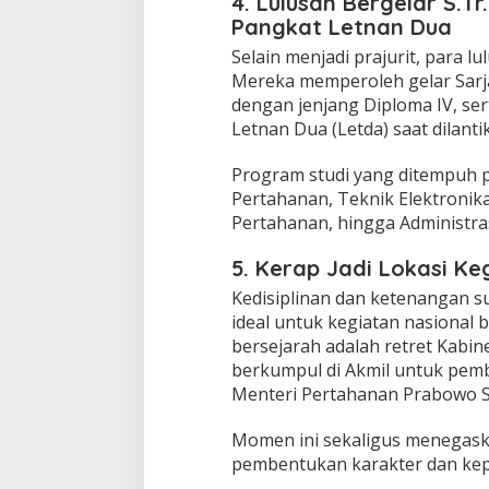
4. Lulusan Bergelar S.
Pangkat Letnan Dua
Selain menjadi prajurit, para l
Mereka memperoleh gelar Sarja
dengan jenjang Diploma IV, s
Letnan Dua (Letda) saat dilanti
Program studi yang ditempuh pu
Pertahanan, Teknik Elektroni
Pertahanan, hingga Administra
5. Kerap Jadi Lokasi Ke
Kedisiplinan dan ketenangan s
ideal untuk kegiatan nasional 
bersejarah adalah retret Kabin
berkumpul di Akmil untuk pem
Menteri Pertahanan Prabowo S
Momen ini sekaligus menegask
pembentukan karakter dan ke