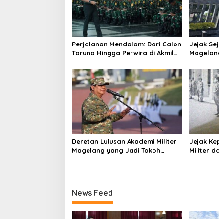
Perjalanan Mendalam: Dari Calon
Jejak Sej
Taruna Hingga Perwira di Akmil
Magelang
Magelang
hingga A
Deretan Lulusan Akademi Militer
Jejak Ke
Magelang yang Jadi Tokoh
Militer 
Nasional
News Feed