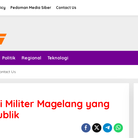
licy
Pedoman Media Siber
Contact Us
Politik
Regional
Teknologi
ontact Us
 Militer Magelang yang
blik