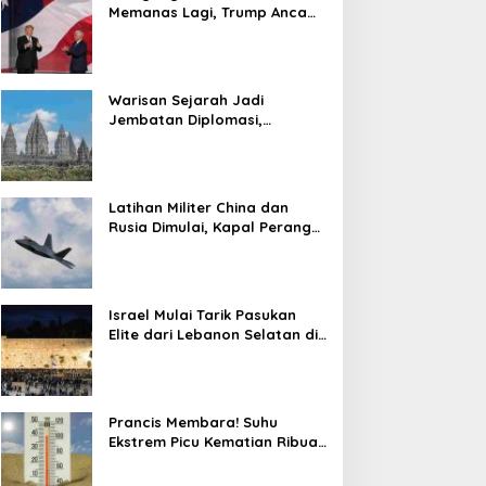
Memanas Lagi, Trump Ancam
Gempur Teheran
Warisan Sejarah Jadi
Jembatan Diplomasi,
Prabowo-Modi Mulai Proyek
Konservasi Prambanan
Latihan Militer China dan
Rusia Dimulai, Kapal Perang
Hingga Kapal Selam
Dikerahkan
Israel Mulai Tarik Pasukan
Elite dari Lebanon Selatan di
Tengah Ketegangan dengan
Hizbullah
Prancis Membara! Suhu
Ekstrem Picu Kematian Ribuan
Orang dalam Sepekan