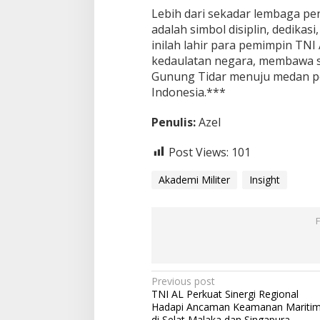
Lebih dari sekadar lembaga pe
adalah simbol disiplin, dedikasi
inilah lahir para pemimpin TN
kedaulatan negara, membawa s
Gunung Tidar menuju medan pe
Indonesia.***
Penulis:
Azel
Post Views:
101
Akademi Militer
Insight
P
Previous post
TNI AL Perkuat Sinergi Regional
o
Hadapi Ancaman Keamanan Mariti
di Selat Malaka dan Singapura