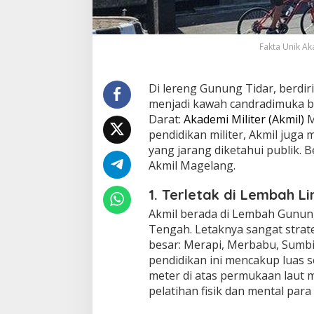
g
J
a
r
Fakta Unik Ak
a
n
g
Di lereng Gunung Tidar, berdi
D
menjadi kawah candradimuka b
i
Darat:
Akademi Militer (Akmil)
M
k
pendidikan militer, Akmil jug
e
t
yang jarang diketahui publik. B
a
Akmil Magelang.
h
u
1. Terletak di Lembah 
i
P
Akmil berada di Lembah Gunung
u
Tengah. Letaknya sangat strate
b
besar: Merapi, Merbabu, Sumbi
l
pendidikan ini mencakup luas s
i
k
meter di atas permukaan laut m
pelatihan fisik dan mental para