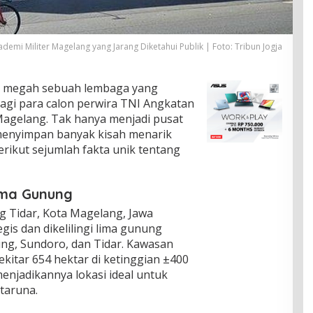
ademi Militer Magelang yang Jarang Diketahui Publik | Foto: Tribun Jogja
ri megah sebuah lembaga yang
agi para calon perwira TNI Angkatan
agelang. Tak hanya menjadi pusat
a menyimpan banyak kisah menarik
erikut sejumlah fakta unik tentang
Lima Gunung
 Tidar, Kota Magelang, Jawa
gis dan dikelilingi lima gunung
ng, Sundoro, dan Tidar. Kawasan
ekitar 654 hektar di ketinggian ±400
enjadikannya lokasi ideal untuk
 taruna.