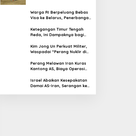
Warga RI Berpeluang Bebas
Visa ke Belarus, Penerbangan
Langsung Jadi Target Baru
Ketegangan Timur Tengah
Reda, Ini Dampaknya bagi
Harga BBM Malaysia
Kim Jong Un Perkuat Militer,
Waspadai “Perang Nuklir di
Depan Mata”
Perang Melawan Iran Kuras
Kantong AS, Biaya Operasi
Militer Tembus Rp500 Triliun
Israel Abaikan Kesepakatan
Damai AS-Iran, Serangan ke
Lebanon Tetap Berlanjut