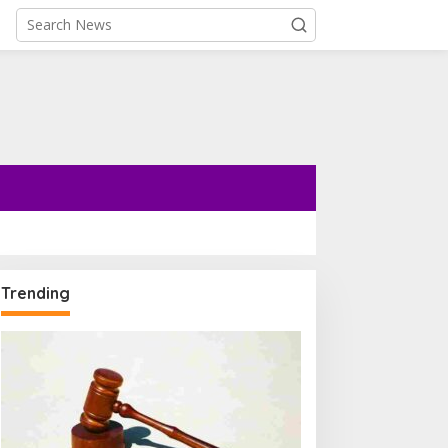
Kesehatan
,
Lifestyle
Heartburn Bikin Tak Nyaman, T
Penyebab Kematian Mendadak
nuary 30, 2026
Ledakan Mortir Tewaskan 3
Warga Bandung Barat,
Trending
Diduga Saat Memulung
Amunisi Bekas
udit Besar-besaran di
GN Dimulai, Seluruh
engadaan Program MBG