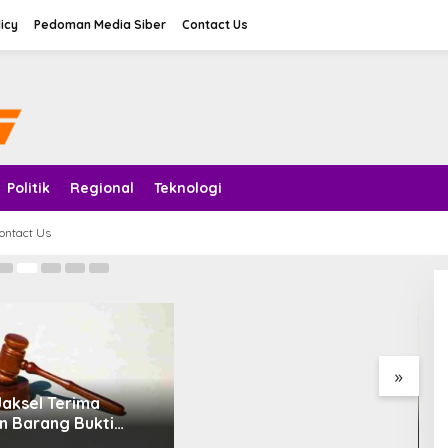
licy
Pedoman Media Siber
Contact Us
 Bulking Efektif agar Tubuh
Politik
Regional
Teknologi
Ja
ontact Us
BGN Tegaskan SPPG Tak
Dapat Insentif saat MBG
Libur: No Service, No Pay
»
Jaksel Terima
A
n Barang Bukti
B
Dugaan Fitnah Ijazah
P