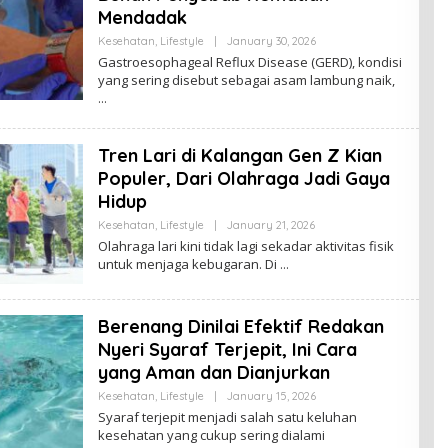
Mendadak
Kesehatan
,
Lifestyle
|
January 30, 2026
B
Y
Gastroesophageal Reflux Disease (GERD), kondisi
A
yang sering disebut sebagai asam lambung naik,
D
M
I
N
Tren Lari di Kalangan Gen Z Kian
Populer, Dari Olahraga Jadi Gaya
Hidup
Kesehatan
,
Lifestyle
|
January 21, 2026
B
Y
Olahraga lari kini tidak lagi sekadar aktivitas fisik
A
untuk menjaga kebugaran. Di
D
M
I
N
Berenang Dinilai Efektif Redakan
Nyeri Syaraf Terjepit, Ini Cara
yang Aman dan Dianjurkan
Kesehatan
,
Lifestyle
|
January 15, 2026
B
Y
Syaraf terjepit menjadi salah satu keluhan
A
kesehatan yang cukup sering dialami
D