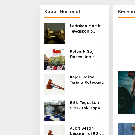
Jokowi
Kabar Nasional
Keseha
Ledakan Mortir
Tewaskan 3
Warga Bandung
Barat, Diduga
Saat Memulung
Polemik Gaji
Amunisi Bekas
Dosen Unair
Viral, Kampus
Tegaskan
Penghasilan Tak
Kejari Jaksel
Hanya Gaji
Terima Ratusan
Pokok
Barang Bukti
Kasus Dugaan
Fitnah Ijazah
BGN Tegaskan
Jokowi
SPPG Tak Dapat
Insentif saat
MBG Libur: No
Service, No Pay
Audit Besar-
besaran di BGN