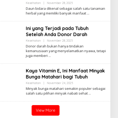
Kesehatan
|
November 28, 2025
B
Y
Daun bidara dikenal sebagai salah satu tanaman
A
herbal yang memiliki banyak manfaat
D
M
I
N
Ini yang Terjadi pada Tubuh
Setelah Anda Donor Darah
Kesehatan
|
November 28, 2025
B
Y
Donor darah bukan hanya tindakan
A
kemanusiaan yang menyelamatkan nyawa, tetapi
D
juga memberi
M
I
N
Kaya Vitamin E, Ini Manfaat Minyak
Bunga Matahari bagi Tubuh
Kesehatan
|
November 24, 2025
B
Y
Minyak bunga matahari semakin populer sebagai
A
salah satu pilihan minyak nabati sehat
D
M
I
N
View More