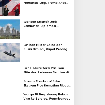
Memanas Lagi, Trump Ancam
Gempur Teheran
Warisan Sejarah Jadi
Jembatan Diplomasi,
Prabowo-Modi Mulai Proyek
Konservasi Prambanan
Latihan Militer China dan
Rusia Dimulai, Kapal Perang
Hingga Kapal Selam
Dikerahkan
Israel Mulai Tarik Pasukan
Elite dari Lebanon Selatan di
Tengah Ketegangan dengan
Hizbullah
Prancis Membara! Suhu
Ekstrem Picu Kematian Ribuan
Orang dalam Sepekan
Warga RI Berpeluang Bebas
Visa ke Belarus, Penerbangan
Langsung Jadi Target Baru