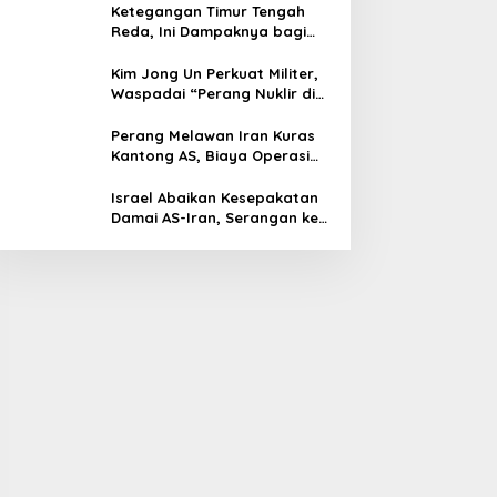
Ketegangan Timur Tengah
Reda, Ini Dampaknya bagi
Harga BBM Malaysia
Kim Jong Un Perkuat Militer,
Waspadai “Perang Nuklir di
Depan Mata”
Perang Melawan Iran Kuras
Kantong AS, Biaya Operasi
Militer Tembus Rp500 Triliun
Israel Abaikan Kesepakatan
Damai AS-Iran, Serangan ke
Lebanon Tetap Berlanjut