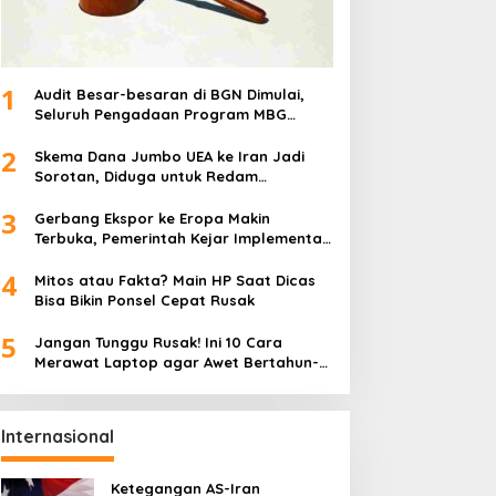
iperiksa
1
Audit Besar-besaran di BGN Dimulai,
Seluruh Pengadaan Program MBG
Diperiksa
2
Skema Dana Jumbo UEA ke Iran Jadi
Sorotan, Diduga untuk Redam
Ketegangan Regional
3
Gerbang Ekspor ke Eropa Makin
Terbuka, Pemerintah Kejar Implementasi
IEU-CEPA 2027
4
Mitos atau Fakta? Main HP Saat Dicas
Bisa Bikin Ponsel Cepat Rusak
5
Jangan Tunggu Rusak! Ini 10 Cara
Merawat Laptop agar Awet Bertahun-
tahun
Internasional
Ketegangan AS-Iran