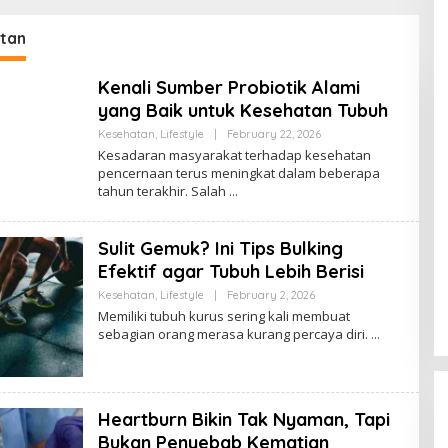
D
tan
Kenali Sumber Probiotik Alami
yang Baik untuk Kesehatan Tubuh
Kesehatan
,
Lifestyle
|
February 22, 2026
B
Y
Kesadaran masyarakat terhadap kesehatan
A
pencernaan terus meningkat dalam beberapa
D
tahun terakhir. Salah
M
I
N
Sulit Gemuk? Ini Tips Bulking
Efektif agar Tubuh Lebih Berisi
Kesehatan
,
Lifestyle
|
February 2, 2026
B
Y
Memiliki tubuh kurus sering kali membuat
A
sebagian orang merasa kurang percaya diri.
D
M
I
N
Heartburn Bikin Tak Nyaman, Tapi
Bukan Penyebab Kematian