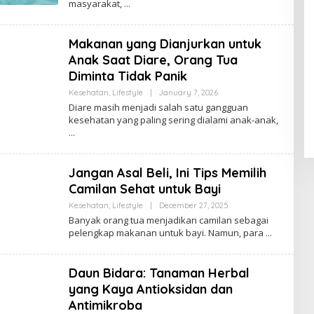
masyarakat,
M
I
N
Makanan yang Dianjurkan untuk
Anak Saat Diare, Orang Tua
Diminta Tidak Panik
Kesehatan
,
Lifestyle
|
January 7, 2026
B
Y
Diare masih menjadi salah satu gangguan
A
kesehatan yang paling sering dialami anak-anak,
D
M
I
N
Jangan Asal Beli, Ini Tips Memilih
Camilan Sehat untuk Bayi
Kesehatan
,
Lifestyle
|
December 27, 2025
B
Y
Banyak orang tua menjadikan camilan sebagai
A
pelengkap makanan untuk bayi. Namun, para
D
M
I
N
Daun Bidara: Tanaman Herbal
yang Kaya Antioksidan dan
Antimikroba