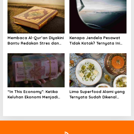
n
Membaca Al-Qur’an Diyakini
Kenapa Jendela Pesawat
Bantu Redakan Stres dan
Tidak Kotak? Ternyata Ini
Tenangkan Pikiran
Alasan Teknis di Baliknya
“In This Economy”: Ketika
Lima Superfood Alami yang
Keluhan Ekonomi Menjadi
Ternyata Sudah Dikenal
Tren, Bagaimana Islam
Sejak Zaman Nabi, Mudah
Memandangnya?
Ditemukan dan Kaya
Manfaat