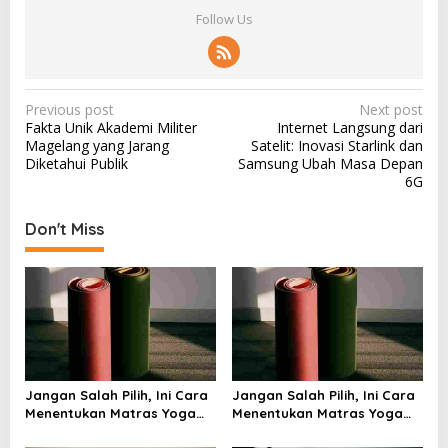
Follow Us
P
Previous post
Next post
Fakta Unik Akademi Militer
Internet Langsung dari
o
Magelang yang Jarang
Satelit: Inovasi Starlink dan
s
Diketahui Publik
Samsung Ubah Masa Depan
6G
t
n
Don't Miss
a
v
i
g
a
t
Jangan Salah Pilih, Ini Cara
Jangan Salah Pilih, Ini Cara
i
Menentukan Matras Yoga
Menentukan Matras Yoga
yang Tepat
yang Tepat
o